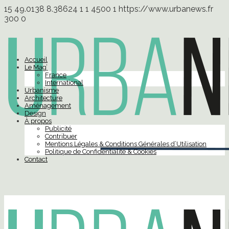
15
49.0138
8.38624
1
1
4500
1
https://www.urbanews.fr
300
0
Accueil
Le Mag’
France
International
Urbanisme
Architecture
Aménagement
Design
À propos
Publicité
Contribuer
Mentions Légales & Conditions Générales d’Utilisation
Politique de Confidentialité & Cookies
Contact