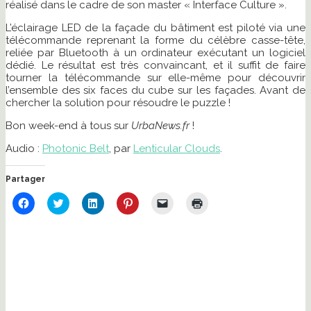
réalisé dans le cadre de son master « Interface Culture ».
L’éclairage LED de la façade du bâtiment est piloté via une
télécommande reprenant la forme du célèbre casse-tête,
reliée par Bluetooth à un ordinateur exécutant un logiciel
dédié. Le résultat est très convaincant, et il suffit de faire
tourner la télécommande sur elle-même pour découvrir
l’ensemble des six faces du cube sur les façades. Avant de
chercher la solution pour résoudre le puzzle !
Bon week-end à tous sur
UrbaNews.fr
!
Audio :
Photonic Belt
, par
Lenticular Clouds
.
Partager
Cliquez
Cliquez
Cliquez
Cliquez
Cliquer
Cliquer
pour
pour
pour
pour
pour
pour
partager
partager
partager
partager
envoyer
imprimer(ouvre
sur
sur
sur
sur
un
dans
Facebook(ouvre
Twitter(ouvre
LinkedIn(ouvre
Pinterest(ouvre
lien
une
dans
dans
dans
dans
par
nouvelle
une
une
une
une
e-
fenêtre)
nouvelle
nouvelle
nouvelle
nouvelle
mail
fenêtre)
fenêtre)
fenêtre)
fenêtre)
à
un
ami(ouvre
dans
une