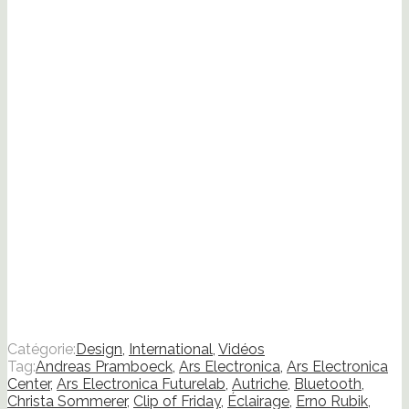
nouvelle
fenêtre)
Catégorie:
Design
,
International
,
Vidéos
Tag:
Andreas Pramboeck
,
Ars Electronica
,
Ars Electronica
Center
,
Ars Electronica Futurelab
,
Autriche
,
Bluetooth
,
Christa Sommerer
,
Clip of Friday
,
Éclairage
,
Erno Rubik
,