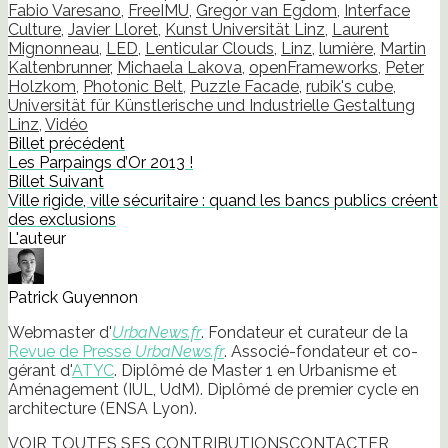
Fabio Varesano
,
FreeIMU
,
Gregor van Egdom
,
Interface
Culture
,
Javier Lloret
,
Kunst Universität Linz
,
Laurent
Mignonneau
,
LED
,
Lenticular Clouds
,
Linz
,
lumière
,
Martin
Kaltenbrunner
,
Michaela Lakova
,
openFrameworks
,
Peter
Holzkom
,
Photonic Belt
,
Puzzle Facade
,
rubik's cube
,
Universität für Künstlerische und Industrielle Gestaltung
Linz
,
Vidéo
Billet précédent
Les Parpaings d’Or 2013 !
Billet Suivant
Ville rigide, ville sécuritaire : quand les bancs publics créent
des exclusions
L'auteur
Patrick Guyennon
Webmaster d'
UrbaNews.fr
. Fondateur et curateur de la
Revue de Presse
UrbaNews.fr
. Associé-fondateur et co-
gérant d'
ATYC
. Diplômé de Master 1 en Urbanisme et
Aménagement (IUL, UdM). Diplômé de premier cycle en
architecture (ENSA Lyon).
VOIR TOUTES SES CONTRIBUTIONS
CONTACTER