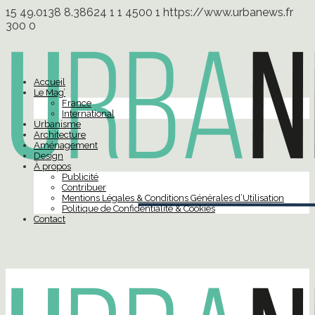
15
49.0138
8.38624
1
1
4500
1
https://www.urbanews.fr
300
0
Accueil
Le Mag’
France
International
Urbanisme
Architecture
Aménagement
Design
À propos
Publicité
Contribuer
Mentions Légales & Conditions Générales d’Utilisation
Politique de Confidentialité & Cookies
Contact