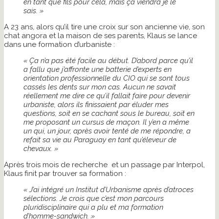
en tant que fils pour cela, mais ça viendra je le
sais. »
A 23 ans, alors qu’il tire une croix sur son ancienne vie, son
chat angora et la maison de ses parents, Klaus se lance
dans une formation d’urbaniste :
« Ça n’a pas été facile au début. D’abord parce qu’il
a fallu que j’affronte une batterie d’experts en
orientation professionnelle du CIO qui se sont tous
cassés les dents sur mon cas. Aucun ne savait
réellement me dire ce qu’il fallait faire pour devenir
urbaniste, alors ils finissaient par éluder mes
questions, soit en se cachant sous le bureau, soit en
me proposant un cursus de maçon. Il y’en a même
un qui, un jour, après avoir tenté de me répondre, a
refait sa vie au Paraguay en tant qu’éleveur de
chevaux. »
Après trois mois de recherche et un passage par Interpol,
Klaus finit par trouver sa formation :
« J’ai intégré un Institut d’Urbanisme après d’atroces
sélections. Je crois que c’est mon parcours
pluridisciplinaire qui a plu et ma formation
d’homme-sandwich. »