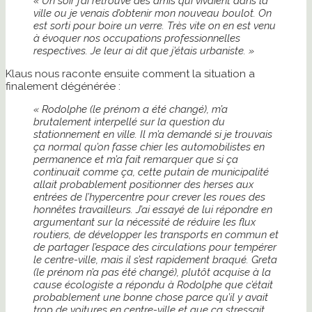
« Un soir j’ai retrouvé des amis qui vivaient dans la
ville ou je venais d’obtenir mon nouveau boulot. On
est sorti pour boire un verre. Très vite on en est venu
à évoquer nos occupations professionnelles
respectives. Je leur ai dit que j’étais urbaniste. »
Klaus nous raconte ensuite comment la situation a
finalement dégénérée :
« Rodolphe (le prénom a été changé), m’a
brutalement interpellé sur la question du
stationnement en ville. Il m’a demandé si je trouvais
ça normal qu’on fasse chier les automobilistes en
permanence et m’a fait remarquer que si ça
continuait comme ça, cette putain de municipalité
allait probablement positionner des herses aux
entrées de l’hypercentre pour crever les roues des
honnêtes travailleurs. J’ai essayé de lui répondre en
argumentant sur la nécessité de réduire les flux
routiers, de développer les transports en commun et
de partager l’espace des circulations pour tempérer
le centre-ville, mais il s’est rapidement braqué. Greta
(le prénom n’a pas été changé), plutôt acquise à la
cause écologiste a répondu à Rodolphe que c’était
probablement une bonne chose parce qu’il y avait
trop de voitures en centre-ville et que ça stressait