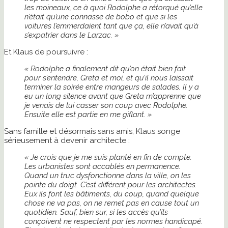
les moineaux, ce à quoi Rodolphe a rétorqué qu’elle
n’était qu’une connasse de bobo et que si les
voitures l’emmerdaient tant que ça, elle n’avait qu’à
s’expatrier dans le Larzac. »
Et Klaus de poursuivre :
« Rodolphe a finalement dit qu’on était bien fait
pour s’entendre, Greta et moi, et qu’il nous laissait
terminer la soirée entre mangeurs de salades. Il y a
eu un long silence avant que Greta m’apprenne que
je venais de lui casser son coup avec Rodolphe.
Ensuite elle est partie en me giflant. »
Sans famille et désormais sans amis, Klaus songe
sérieusement à devenir architecte :
« Je crois que je me suis planté en fin de compte.
Les urbanistes sont accablés en permanence.
Quand un truc dysfonctionne dans la ville, on les
pointe du doigt. C’est différent pour les architectes.
Eux ils font les bâtiments, du coup, quand quelque
chose ne va pas, on ne remet pas en cause tout un
quotidien. Sauf, bien sur, si les accès qu’ils
conçoivent ne respectent par les normes handicapé.