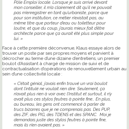
Pôle Emploi locale. Lorsque je suis arrivé devant
mon conseiller, il m’a clairement dit qu’il ne pouvait
pas m’enregistrer en tant qu’urbaniste, parce que
pour son institution, ce métier n’existait pas, au
même titre que porteur d’eau ou toiletteur pour
loutre, et que du coup, j’aurais mieux fait d’être
architecte parce que ça aurait été plus simple pour
lui. »
Face à cette première déconvenue, Klaus essaye alors de
trouver un poste par ses propres moyens et parvient à
décrocher au terme d’une dizaine d’entretiens, un premier
boulot d’Assistant à chargé de mission de suivi et de
contractualisation d’opérations de renouvellement urbain au
sein d’une collectivité locale :
« C’était génial, j’avais enfin trouvé un vrai boulot
dont l’intitulé ne voulait rien dire. Seulement, ça
n’avait plus rien à voir avec l’Institut et surtout, il n’y
avait plus ces stylos feutres à pointe fine… En plus,
au bureau, les gens ont commencé à parler de
trucs bizarres que je ne comprenais pas. Des PUP,
des ZIF, des PIG, des TDENS et des SPANC. Moi je
demandais juste des stylos feutres à pointe fine,
mais ils n’en avaient pas. »