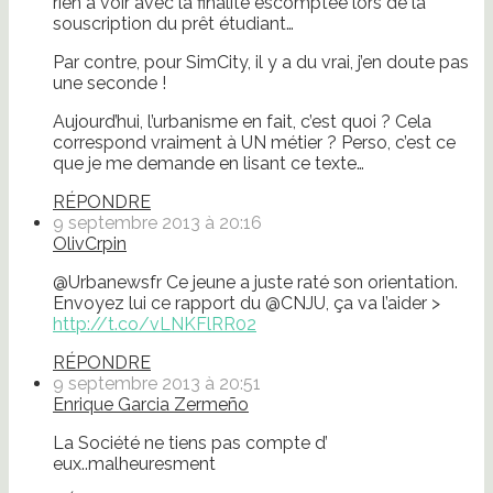
rien à voir avec la finalité escomptée lors de la
souscription du prêt étudiant…
Par contre, pour SimCity, il y a du vrai, j’en doute pas
une seconde !
Aujourd’hui, l’urbanisme en fait, c’est quoi ? Cela
correspond vraiment à UN métier ? Perso, c’est ce
que je me demande en lisant ce texte…
RÉPONDRE
9 septembre 2013 à 20:16
OlivCrpin
@Urbanewsfr Ce jeune a juste raté son orientation.
Envoyez lui ce rapport du @CNJU, ça va l’aider >
http://t.co/vLNKFlRR02
RÉPONDRE
9 septembre 2013 à 20:51
Enrique Garcia Zermeño
La Société ne tiens pas compte d’
eux..malheuresment