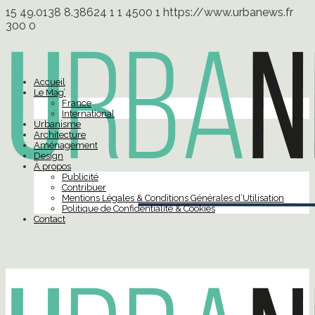
15
49.0138
8.38624
1
1
4500
1
https://www.urbanews.fr
300
0
Accueil
Le Mag’
France
International
Urbanisme
Architecture
Aménagement
Design
À propos
Publicité
Contribuer
Mentions Légales & Conditions Générales d’Utilisation
Politique de Confidentialité & Cookies
Contact