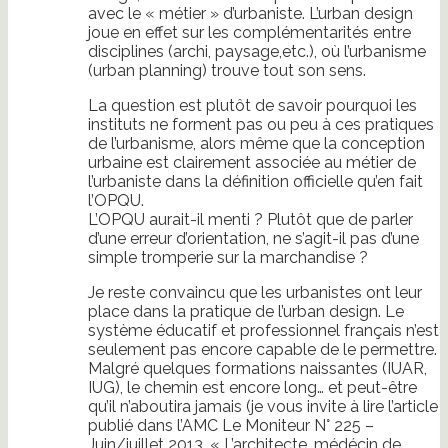
avec le « métier » d’urbaniste. L’urban design
joue en effet sur les complémentarités entre
disciplines (archi, paysage,etc.), où l’urbanisme
(urban planning) trouve tout son sens.
La question est plutôt de savoir pourquoi les
instituts ne forment pas ou peu à ces pratiques
de l’urbanisme, alors même que la conception
urbaine est clairement associée au métier de
l’urbaniste dans la définition officielle qu’en fait
l’OPQU.
L’OPQU aurait-il menti ? Plutôt que de parler
d’une erreur d’orientation, ne s’agit-il pas d’une
simple tromperie sur la marchandise ?
Je reste convaincu que les urbanistes ont leur
place dans la pratique de l’urban design. Le
système éducatif et professionnel français n’est
seulement pas encore capable de le permettre.
Malgré quelques formations naissantes (IUAR,
IUG), le chemin est encore long… et peut-être
qu’il n’aboutira jamais (je vous invite à lire l’article
publié dans l’AMC Le Moniteur N° 225 –
Juin/juillet 2013, « L’architecte, médécin de