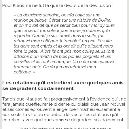
Pour Klaus, ce ne fut là que le début de la désillusion :
« La deuxième semaine, on m’a collé sur une
réunion publique. C’était sur une histoire de DUP(e)
et on m’avait dit que ce serait bien pour moi d’y aller,
que ce serait formateur parce que je n’aurais qu’à
regarder. Quand je suis arrivé dans la salle, j’ai
retrouvé mon collègue. Il tremblait un peu. Ensuite
les gens sont entrés et ils ont dit qu’ils allaient nous
faire la peau. Alors ils ont pris mon collègue, ils l’ont
attaché à un rondin de bois par les poignets et les
chevilles et ils l’ont embarqué. Ça a été une épreuve
traumatisante. On n’a jamais retrouvé mon
collègue. »
Les relations qu’il entretient avec quelques amis
se dégradent soudainement
Tandis que Klaus se fait progressivement à l’évidence qu’il ne
fera jamais qu’effleurer le dixième du plaisir que Jean Nouvel
et ses clones éprouvent à ériger bien malheureusement à
eux seuls, la ville de ce début de siècle, les relations qu’il
entretient avec quelques amis se dégradent soudainement :