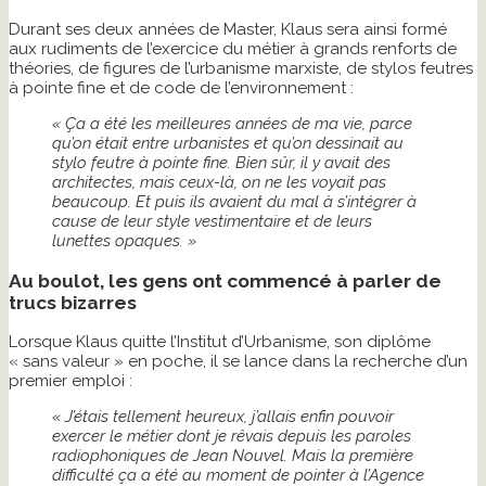
Durant ses deux années de Master, Klaus sera ainsi formé
aux rudiments de l’exercice du métier à grands renforts de
théories, de figures de l’urbanisme marxiste, de stylos feutres
à pointe fine et de code de l’environnement :
« Ça a été les meilleures années de ma vie, parce
qu’on était entre urbanistes et qu’on dessinait au
stylo feutre à pointe fine. Bien sûr, il y avait des
architectes, mais ceux-là, on ne les voyait pas
beaucoup. Et puis ils avaient du mal à s’intégrer à
cause de leur style vestimentaire et de leurs
lunettes opaques. »
Au boulot, les gens ont commencé à parler de
trucs bizarres
Lorsque Klaus quitte l’Institut d’Urbanisme, son diplôme
« sans valeur » en poche, il se lance dans la recherche d’un
premier emploi :
« J’étais tellement heureux, j’allais enfin pouvoir
exercer le métier dont je rêvais depuis les paroles
radiophoniques de Jean Nouvel. Mais la première
difficulté ça a été au moment de pointer à l’Agence