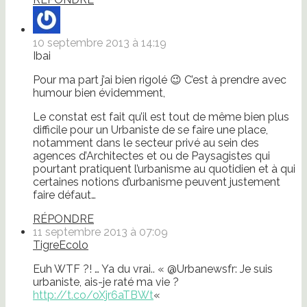
10 septembre 2013 à 14:19
Ibai
Pour ma part j’ai bien rigolé 😉 C’est à prendre avec
humour bien évidemment,
Le constat est fait qu’il est tout de même bien plus
difficile pour un Urbaniste de se faire une place,
notamment dans le secteur privé au sein des
agences d’Architectes et ou de Paysagistes qui
pourtant pratiquent l’urbanisme au quotidien et à qui
certaines notions d’urbanisme peuvent justement
faire défaut…
RÉPONDRE
11 septembre 2013 à 07:09
TigreEcolo
Euh WTF ?! … Ya du vrai.. « @Urbanewsfr: Je suis
urbaniste, ais-je raté ma vie ?
http://t.co/oXjr6aTBWt
«