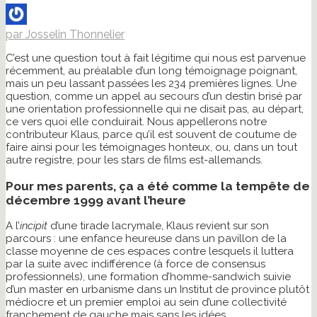
par Josselin Thonnelier
C’est une question tout à fait légitime qui nous est parvenue
récemment, au préalable d’un long témoignage poignant,
mais un peu lassant passées les 234 premières lignes. Une
question, comme un appel au secours d’un destin brisé par
une orientation professionnelle qui ne disait pas, au départ,
ce vers quoi elle conduirait. Nous appellerons notre
contributeur Klaus, parce qu’il est souvent de coutume de
faire ainsi pour les témoignages honteux, ou, dans un tout
autre registre, pour les stars de films est-allemands.
Pour mes parents, ça a été comme la tempête de
décembre 1999 avant l’heure
A l’
incipit
d’une tirade lacrymale, Klaus revient sur son
parcours : une enfance heureuse dans un pavillon de la
classe moyenne de ces espaces contre lesquels il luttera
par la suite avec indifférence (à force de consensus
professionnels), une formation d’homme-sandwich suivie
d’un master en urbanisme dans un Institut de province plutôt
médiocre et un premier emploi au sein d’une collectivité
franchement de gauche mais sans les idées.