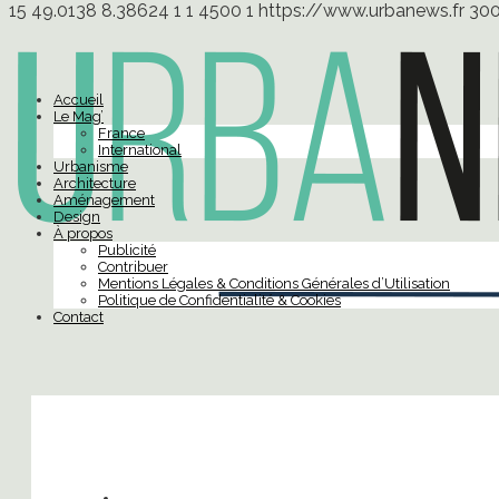
15
49.0138
8.38624
1
1
4500
1
https://www.urbanews.fr
30
Accueil
Le Mag’
France
International
Urbanisme
Architecture
Aménagement
Design
À propos
Publicité
Contribuer
Mentions Légales & Conditions Générales d’Utilisation
Politique de Confidentialité & Cookies
Contact