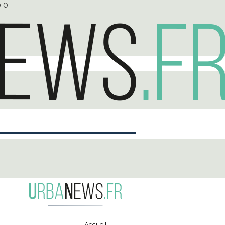
0
0
Accueil