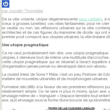
par Josselin Thonnelier
De la ville volante, utopie dégénérescente
pour certains
, à 
(ceux à grosses lunettes), ces villes fantasmées, pour ne cit
le veuille ou non, les réflexions urbaines sur la ville con
architectes et de ces figures du marxisme de droite, qui ont e
premier post consacré aux utopies urbaines, la ville linéaire d’
Une utopie pragmatique
Ca ne veut probablement rien dire, une utopie pragmatique. S
utopies, il demeure tout de même une multitude d’accroches à un
cette utopie pragmatique qui se situerait à l’exact équilibre
d’organisation jamais pensé ou développé dans son absolu.
La
ciudad lineal
de Soria Y Mata, c’est un peu l’histoire de l’ut
matière de nouvelles urbanités et de morphologies urbaines.
Formalisé dés 1882 à la faveur de ses premières réflexions p
relativement simple. Ce ne sera ni plus ni moins, qu’un axe, u
envisage même de « trianguler » l’espace terrestre tout entier)
axe, qu’il envisage sous la forme d’une boucle de 54 kilomètres