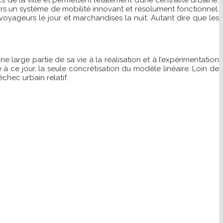
 de la ville et permettent l’étalement d’une centralité urbaine.
lors un système de mobilité innovant et résolument fonctionnel.
yageurs le jour et marchandises la nuit. Autant dire que les
 large partie de sa vie à la réalisation et à l’expérimentation
 ce jour, la seule concrétisation du modèle linéaire. Loin de
hec urbain relatif.