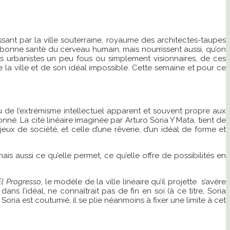
passant par la ville souterraine, royaume des architectes-taupes
a bonne santé du cerveau humain, mais nourrissent aussi, qu’on
es urbanistes un peu fous ou simplement visionnaires, de ces
e la ville et de son idéal impossible. Cette semaine et pour ce
u de l’extrémisme intellectuel apparent et souvent propre aux
nné. La cité linéaire imaginée par Arturo Soria Y Mata, tient de
eux de société, et celle d’une rêverie, d’un idéal de forme et
 mais aussi ce qu’elle permet, ce qu’elle offre de possibilités en
El Progresso
, le modèle de la ville linéaire qu’il projette s’avère
ns l’idéal, ne connaîtrait pas de fin en soi (à ce titre, Soria
oria est coutumié, il se plie néanmoins à fixer une limite à cet