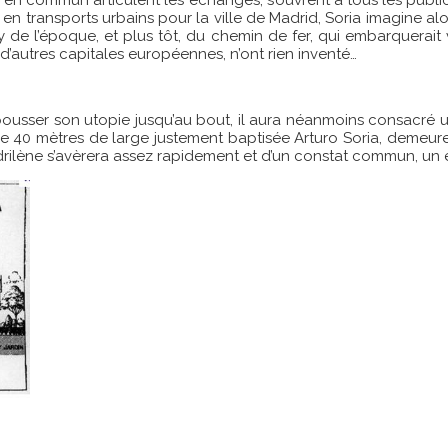
 en commun articulent les échanges, s’ouvrent à tous les publics
 en transports urbains pour la ville de Madrid, Soria imagine a
e l’époque, et plus tôt, du chemin de fer, qui embarquerait vo
’autres capitales européennes, n’ont rien inventé…
 pousser son utopie jusqu’au bout, il aura néanmoins consacré une
e 40 mètres de large justement baptisée Arturo Soria, demeure à
ilène s’avèrera assez rapidement et d’un constat commun, un éc