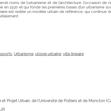
ds noms de l’urbanisme et de l’architecture, l’occasion de ress
é en 1930 et qui fonde les premières bases d’un urbanisme sov
inéaire est restée un modèle urbain de référence, qui continue
 étalement.
nsports
,
Urbanisme
,
utopie urbaine
,
ville linéaire
et Projet Urbain, de l'Université de Poitiers et de Moncton (
EUR