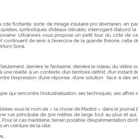
la cité flottante, sorte de mirage insulaire pro libertarien, en 
er qu’elles, symboliques d’idéaux décalés, interrogent d’abord l
temporaine. Urbanews vous propose un petit tour du côté de c
t continuent de sévir à l’exercice de la grande théorie, celle d
Arturo Soria.
eulement, derrière le fantasme, derrière le rideau du délire o
e réalité, à un contexte, d’un territoire définit, d’un instant do
 entre l’expression d’une réponse, d’une solution face à des enj
opie qui rencontre l’industrialisation, ses techniques, ses affres
ubliées sous le nom de « la chose de Madrid » dans le journal
ne rue principale de 500 mètres de large tout au plus et qui, da
. Pour le cas madrilène, terrain possible d’expérimentation dont S
 en ceinture de la ville.