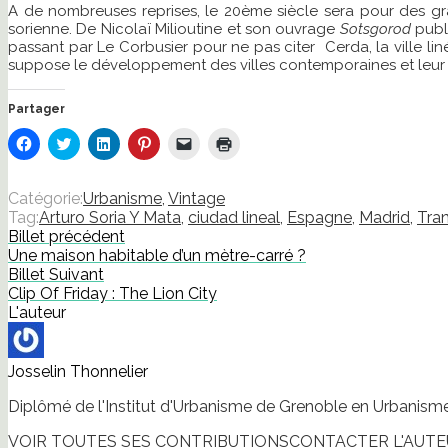
A de nombreuses reprises, le 20ème siècle sera pour des gran
sorienne. De Nicolaï Milioutine et son ouvrage
Sotsgorod
publi
passant par Le Corbusier pour ne pas citer Cerda, la ville l
suppose le développement des villes contemporaines et leur
Partager
Cliquez
Cliquez
Cliquez
Cliquez
Cliquer
Cliquer
pour
pour
pour
pour
pour
pour
partager
partager
partager
partager
envoyer
imprimer(ouvre
sur
sur
sur
sur
un
dans
Facebook(ouvre
Twitter(ouvre
LinkedIn(ouvre
Pinterest(ouvre
lien
une
Catégorie:
Urbanisme
,
Vintage
dans
dans
dans
dans
par
nouvelle
Tag:
Arturo Soria Y Mata
,
ciudad lineal
,
Espagne
,
Madrid
,
Tra
une
une
une
une
e-
fenêtre)
nouvelle
nouvelle
nouvelle
nouvelle
mail
Billet précédent
fenêtre)
fenêtre)
fenêtre)
fenêtre)
à
Une maison habitable d’un mètre-carré ?
un
ami(ouvre
Billet Suivant
dans
Clip Of Friday : The Lion City
une
nouvelle
L'auteur
fenêtre)
Josselin Thonnelier
Diplômé de l'Institut d'Urbanisme de Grenoble en Urbanisme 
VOIR TOUTES SES CONTRIBUTIONS
CONTACTER L'AUT