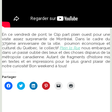
En ce vendredi de pont, le Clip part plein ouest pour une
visite assez surprenante de Montréal. Dans le cadre du
375ème anniversaire de la ville, poumon économique et
culturel du Québec, le collectif
Plein la Rue
nous embarque
dans un passé oublié des lieux et des choses disparus de la
métropole canadienne. Autant de fragments d’histoire mis
en textes et en impressions pour le plus grand plaisir de
notre curiosité! Bon weekend à tous!
Partager
Cliquez
Cliquez
Cliquez
Cliquez
Cliquer
Cliquer
pour
pour
pour
pour
pour
pour
partager
partager
partager
partager
envoyer
imprimer(ouvre
sur
sur
sur
sur
un
dans
Facebook(ouvre
Twitter(ouvre
LinkedIn(ouvre
Pinterest(ouvre
lien
une
dans
dans
dans
dans
par
nouvelle
une
une
une
une
e-
fenêtre)
nouvelle
nouvelle
nouvelle
nouvelle
mail
fenêtre)
fenêtre)
fenêtre)
fenêtre)
à