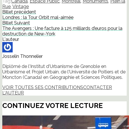
Tag:
Canada
,
Espace Public
,
Montréal
,
Monuments
,
Plein la
Rue
,
Vintage
Billet précédent
Londres : la Tour Orbit mal-aimée
Billet Suivant
The Avengers : Une facture à 125 milliards d’euros pour la
destruction de New-York
L'auteur
Josselin Thonnelier
Diplômé de l'Institut d'Urbanisme de Grenoble en
Urbanisme et Projet Urbain, de l'Université de Poitiers et de
Moncton (Canada) en Géographie et Sciences Politiques.
VOIR TOUTES SES CONTRIBUTIONS
CONTACTER
L'AUTEUR
CONTINUEZ VOTRE LECTURE