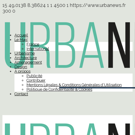
15
49.0138
8.38624
1
1
4500
1
https://www.urbanews.fr
300
0
Accueil
Le Mag’
France
International
Urbanisme
Architecture
Aménagement
Design
À propos
Publicité
Contribuer
Mentions Légales & Conditions Générales d’Utilisation
Politique de Confidentialité & Cookies
Contact