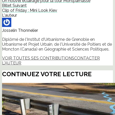
Un nouvel éclairage pour la tour Montparnasse
une
nouvelle
Billet Suivant
fenêtre)
Clip of Friday : Mini Look Kiev
L'auteur
Josselin Thonnelier
Diplômé de l'Institut d'Urbanisme de Grenoble en
Urbanisme et Projet Urbain, de l'Université de Poitiers et de
Moncton (Canada) en Géographie et Sciences Politiques.
VOIR TOUTES SES CONTRIBUTIONS
CONTACTER
L'AUTEUR
CONTINUEZ VOTRE LECTURE