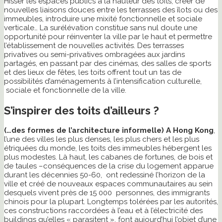
Hisser les espaces publics à la hauteur des toits, créer de
nouvelles liaisons douces entre les terrasses des îlots ou des
immeubles, introduire une mixité fonctionnelle et sociale
verticale… La surélévation constitue sans nul doute une
opportunité pour réinventer la ville par le haut et permettre
l’établissement de nouvelles activités. Des terrasses
privatives ou semi-privatives ombragées aux jardins
partagés, en passant par des cinémas, des salles de sports
et des lieux de fêtes, les toits offrent tout un tas de
possibilités d’aménagements à l’intensification culturelle,
sociale et fonctionnelle de la ville.
S’inspirer des toits d’ailleurs ?
(…des formes de l’architecture informelle) A Hong Kong
,
l’une des villes les plus denses, les plus chers et les plus
étriquées du monde, les toits des immeubles hébergent les
plus modestes. Là haut, les cabanes de fortunes, de bois et
de taules –conséquences de la crise du logement apparue
durant les décennies 50-60, ont redessiné l’horizon de la
ville et créé de nouveaux espaces communautaires au sein
desquels vivent près de 15 000 personnes, des immigrants
chinois pour la plupart. Longtemps tolérées par les autorités,
ces constructions raccordées à l’eau et à l’électricité des
buildings qu’elles « parasitent », font aujourd’hui l’objet d’une