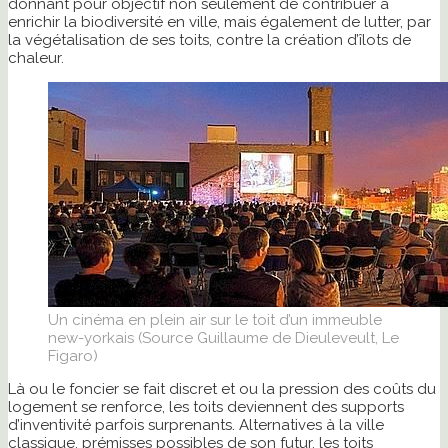
donnant pour objectif non seulement de contribuer à
enrichir la biodiversité en ville, mais également de lutter, par
la végétalisation de ses toits, contre la création d’îlots de
chaleur.
Un cinéma en plein air sur le toit d’un immeuble
new-yorkais (Source Guillaume de Dieuleveult, Le
Figaro)
Là ou le foncier se fait discret et ou la pression des coûts du
logement se renforce, les toits deviennent des supports
d’inventivité parfois surprenants. Alternatives à la ville
classique, prémisses possibles de son futur, les toits