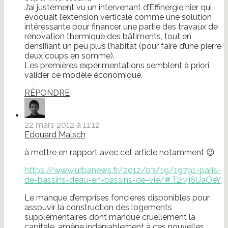
J’ai justement vu un intervenant d’Effinergie hier qui
évoquait l’extension verticale comme une solution
intéressante pour financer une partie des travaux de
rénovation thermique des bâtiments, tout en
densifiant un peu plus l’habitat (pour faire d’une pierre
deux coups en somme).
Les premières expérimentations semblent à priori
valider ce modèle économique.
RÉPONDRE
22 mars 2012 à 11:12
Edouard Malsch
à mettre en rapport avec cet article notamment 😉
https://www.urbanews.fr/2012/03/19/19791-paris-
de-bassins-deau-en-bassins-de-vie/#.T2r4i8UaOeY
Le manque d’emprises foncières disponibles pour
assouvir la construction des logements
supplémentaires dont manque cruellement la
capitale, amène indéniablement à ces nouvelles