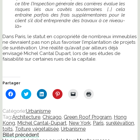
ce titre l’Inspection générale des carrières évalue les
risques liés aux cavités souterraines. […]
cela
entraîne parfois des frais supplémentaires pour le
client s’il doit entreprendre des travaux à ce niveau-
là»
Dans Paris, le statut en copropriété de nombreux immeubles
ne devraient pas non plus favoriser l’implantation de projets
de surélévation. Une réalité qu’avait par ailleurs déjà
envisagé Michel Cantal Dupart, lors de ses études de
faisabilité sur certaines rues de la capitale.
Partager
Cliquez
Cliquez
Cliquez
Cliquez
Cliquer
Cliquer
pour
pour
pour
pour
pour
pour
partager
partager
partager
partager
envoyer
imprimer(ouvre
sur
sur
sur
sur
un
dans
Facebook(ouvre
Twitter(ouvre
LinkedIn(ouvre
Pinterest(ouvre
lien
une
Catégorie:
Urbanisme
dans
dans
dans
dans
par
nouvelle
Tag:
Architecture
,
Chicago
,
Green Roof Program
,
Hong
une
une
une
une
e-
fenêtre)
nouvelle
nouvelle
nouvelle
nouvelle
mail
Kong
,
Michel Cantal-Dupart
,
New York
,
Paris
,
surélévation
,
fenêtre)
fenêtre)
fenêtre)
fenêtre)
à
toits
,
Toiture végétalisée
,
Urbanisme
un
ami(ouvre
Billet précédent
dans