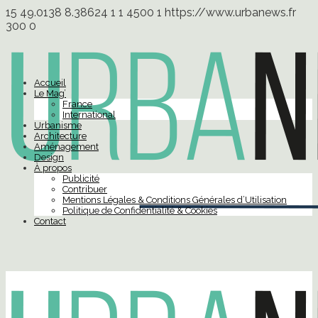
15
49.0138
8.38624
1
1
4500
1
https://www.urbanews.fr
300
0
Accueil
Le Mag’
France
International
Urbanisme
Architecture
Aménagement
Design
À propos
Publicité
Contribuer
Mentions Légales & Conditions Générales d’Utilisation
Politique de Confidentialité & Cookies
Contact