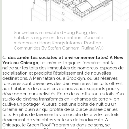
Sur certains immeuble d’Hong Kong, des
habitants organisent les contours d’une cité
méconnue ( Hong Kong’s Informal Rooftop
Communities By Stefan Canham, Rufina Wu)
(… des aménités sociales et environnementales) A New
York ou Chicago,
les mêmes logiques foncières ont fait
naître sur les toits des immeubles de nombreux espaces de
socialisation et précipité l’établissement de nouvelles
destinations. A Manhattan ou à Brooklyn, ou les réserves
foncières sont devenues des denrées rares, les toits offrent
aux habitants des quartiers de nouveaux supports pour y
développer leurs activités. Entre deux lofts, sur les toits d’un
studio de cinéma transformés en « champs de terre », on
cultive un potager. Ailleurs, c’est une boite de nuit ou un
cinéma en plein air qui profite de la place laissée par les
toits. En plus de favoriser la vie sociale de la ville, les toits
deviennent de véritables vecteurs de biodiversité. A
Chicago, le
Green Roof Program
va dans ce sens, se