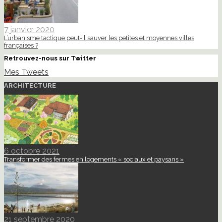
7 janvier 2020
L’urbanisme tactique peut-il sauver les petites et moyennes villes
françaises ?
Retrouvez-nous sur Twitter
Mes Tweets
ARCHITECTURE
6 octobre 2021
Transformer des fermes en logements « sociaux et paysans »
21 septembre 2020