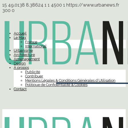
15
49.0138
8.38624
1
1
4500
1
https://www.urbanews.fr
300
0
Accueil
Le Mag’
France
International
Urbanisme
Architecture
Aménagement
Design
À propos
Publicité
Contribuer
Mentions Légales & Conditions Générales d’Utilisation
Politique de Confidentialité & Cookies
Contact