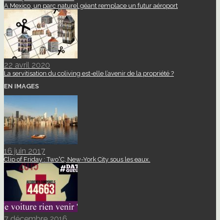
A Mexico, un parc naturel géant remplace un futur aéroport
22 avril 2020
La servitisation du coliving est-elle l’avenir de la propriété ?
EN IMAGES
16 juin 2017
Clip of Friday : Two°C, New-York City sous les eaux.
7 décembre 2016