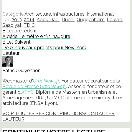
Catégorie:
Architecture
,
Infrastructures
,
International
Tag:
2013
,
2014
,
Abou Dabi
,
Dubaï
,
Guggenheim
,
Louvre
,
Saadiyat
,
TDIC
Billet précédent
Algérie : le métro enfin inauguré
Billet Suivant
Deux nouveaux projets pour New-York
L'auteur
Patrick Guyennon
Webmaster d'
UrbaNews.fr
. Fondateur et curateur de la
Revue de Presse
UrbaNews.fr
. Associé-fondateur et co-
gérant d'
ATYC
. Diplômé de Master 1 en Urbanisme et
Aménagement (IUL, UdM). Diplômé de premier cycle en
architecture (ENSA Lyon).
VOIR TOUTES SES CONTRIBUTIONS
CONTACTER
L'AUTEUR