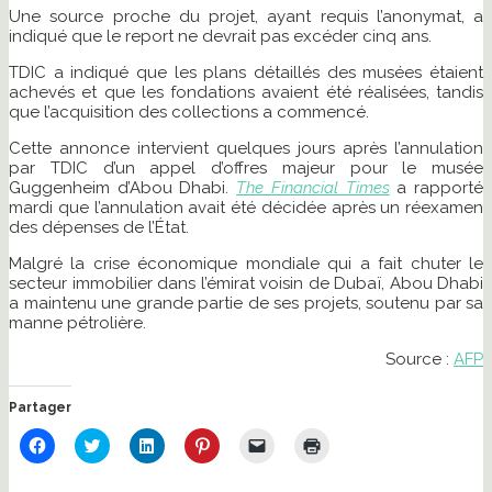
Une source proche du projet, ayant requis l’anonymat, a
indiqué que le report ne devrait pas excéder cinq ans.
TDIC a indiqué que les plans détaillés des musées étaient
achevés et que les fondations avaient été réalisées, tandis
que l’acquisition des collections a commencé.
Cette annonce intervient quelques jours après l’annulation
par TDIC d’un appel d’offres majeur pour le musée
Guggenheim d’Abou Dhabi.
The Financial Times
a rapporté
mardi que l’annulation avait été décidée après un réexamen
des dépenses de l’État.
Malgré la crise économique mondiale qui a fait chuter le
secteur immobilier dans l’émirat voisin de Dubaï, Abou Dhabi
a maintenu une grande partie de ses projets, soutenu par sa
manne pétrolière.
Source :
AFP
Partager
Cliquez
Cliquez
Cliquez
Cliquez
Cliquer
Cliquer
pour
pour
pour
pour
pour
pour
partager
partager
partager
partager
envoyer
imprimer(ouvre
sur
sur
sur
sur
un
dans