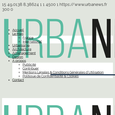
15
49.0138
8.38624
1
1
4500
1
https://www.urbanews.fr
300
0
Accueil
Le Mag’
France
International
Urbanisme
Architecture
Aménagement
Design
À propos
Publicité
Contribuer
Mentions Légales & Conditions Générales d’Utilisation
Politique de Confidentialité & Cookies
Contact