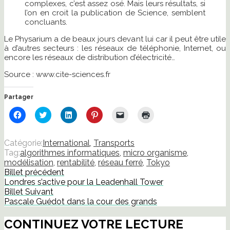
complexes, c’est assez osé. Mais leurs résultats, si
l’on en croit la publication de Science, semblent
concluants.
Le Physarium a de beaux jours devant lui car il peut être utile
à d’autres secteurs : les réseaux de téléphonie, Internet, ou
encore les réseaux de distribution d’électricité…
Source : www.cite-sciences.fr
Partager
Cliquez
Cliquez
Cliquez
Cliquez
Cliquer
Cliquer
pour
pour
pour
pour
pour
pour
partager
partager
partager
partager
envoyer
imprimer(ouvre
sur
sur
sur
sur
un
dans
Facebook(ouvre
Twitter(ouvre
LinkedIn(ouvre
Pinterest(ouvre
lien
une
Catégorie:
International
,
Transports
dans
dans
dans
dans
par
nouvelle
Tag:
algorithmes informatiques
,
micro organisme
,
une
une
une
une
e-
fenêtre)
nouvelle
nouvelle
nouvelle
nouvelle
mail
modélisation
,
rentabilité
,
réseau ferré
,
Tokyo
fenêtre)
fenêtre)
fenêtre)
fenêtre)
à
Billet précédent
un
ami(ouvre
Londres s’active pour la Leadenhall Tower
dans
Billet Suivant
une
nouvelle
Pascale Guédot dans la cour des grands
fenêtre)
CONTINUEZ VOTRE LECTURE