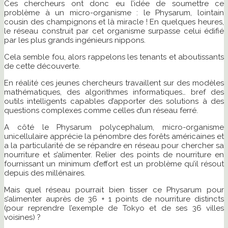
Ces chercheurs ont donc eu l’idée de soumettre ce
problème à un micro-organisme : le Physarum, lointain
cousin des champignons et là miracle ! En quelques heures,
le réseau construit par cet organisme surpasse celui édifié
par les plus grands ingénieurs nippons.
Cela semble fou, alors rappelons les tenants et aboutissants
de cette découverte.
En réalité ces jeunes chercheurs travaillent sur des modèles
mathématiques, des algorithmes informatiques… bref des
outils intelligents capables d’apporter des solutions à des
questions complexes comme celles d’un réseau ferré.
A côté le Physarum polycephalum, micro-organisme
unicellulaire apprécie la pénombre des forêts américaines et
a la particularité de se répandre en réseau pour chercher sa
nourriture et s’alimenter. Relier des points de nourriture en
fournissant un minimum d’effort est un problème qu’il résout
depuis des millénaires.
Mais quel réseau pourrait bien tisser ce Physarum pour
s’alimenter auprès de 36 + 1 points de nourriture distincts
(pour reprendre l’exemple de Tokyo et de ses 36 villes
voisines) ?