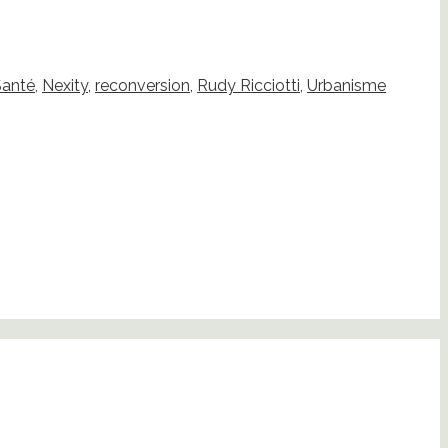
Santé
,
Nexity
,
reconversion
,
Rudy Ricciotti
,
Urbanisme