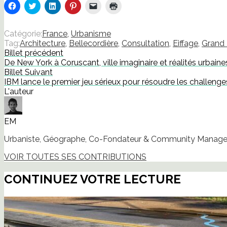
Cliquez
Cliquez
Cliquez
Cliquez
Cliquer
Cliquer
pour
pour
pour
pour
pour
pour
partager
partager
partager
partager
envoyer
imprimer(ouvre
sur
sur
sur
sur
un
dans
Facebook(ouvre
Twitter(ouvre
LinkedIn(ouvre
Pinterest(ouvre
lien
une
Catégorie:
France
,
Urbanisme
dans
dans
dans
dans
par
nouvelle
Tag:
Architecture
,
Bellecordière
,
Consultation
,
Eiffage
,
Grand
une
une
une
une
e-
fenêtre)
nouvelle
nouvelle
nouvelle
nouvelle
mail
Billet précédent
fenêtre)
fenêtre)
fenêtre)
fenêtre)
à
De New York à Coruscant, ville imaginaire et réalités urbaine
un
ami(ouvre
Billet Suivant
dans
IBM lance le premier jeu sérieux pour résoudre les challenges
une
nouvelle
L'auteur
fenêtre)
EM
Urbaniste, Géographe, Co-Fondateur & Community Manager
VOIR TOUTES SES CONTRIBUTIONS
CONTINUEZ VOTRE LECTURE