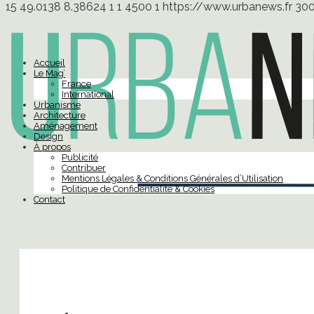
15
49.0138
8.38624
1
1
4500
1
https://www.urbanews.fr
30
Accueil
Le Mag’
France
International
Urbanisme
Architecture
Aménagement
Design
À propos
Publicité
Contribuer
Mentions Légales & Conditions Générales d’Utilisation
Politique de Confidentialité & Cookies
Contact