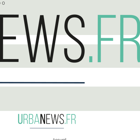
0
0
Accueil