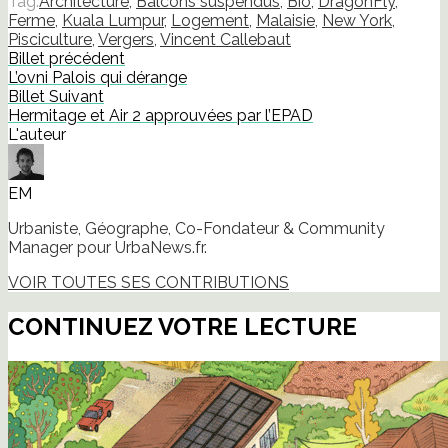
Tag:
Architecture
,
Balcons suspendus
,
Bio
,
DragonFly
,
Ferme
,
Kuala Lumpur
,
Logement
,
Malaisie
,
New York
,
Pisciculture
,
Vergers
,
Vincent Callebaut
Billet précédent
L’ovni Palois qui dérange
Billet Suivant
Hermitage et Air 2 approuvées par l’EPAD
L'auteur
EM
Urbaniste, Géographe, Co-Fondateur & Community
Manager pour UrbaNews.fr.
VOIR TOUTES SES CONTRIBUTIONS
CONTINUEZ VOTRE LECTURE