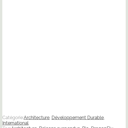
ami(ouvre
dans
une
nouvelle
fenêtre)
Catégorie:
Architecture
,
Développement Durable
,
International