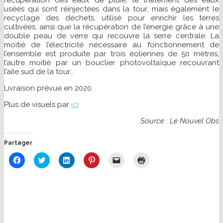
récupération des eaux de pluie, le traitement des eaux
usées qui sont réinjectées dans la tour, mais également le
recyclage des déchets, utilisé pour enrichir les terres
cultivées, ainsi que la récupération de l’énergie grâce à une
double peau de verre qui recouvre la serre centrale. La
moitié de l’électricité nécessaire au fonctionnement de
l’ensemble est produite par trois éoliennes de 50 mètres,
l’autre moitié par un bouclier photovoltaïque recouvrant
l’aile sud de la tour…
Livraison prévue en 2020.
Plus de visuels par
ici
Source : Le Nouvel Obs
Partager
Cliquez
Cliquez
Cliquez
Cliquez
Cliquer
Cliquer
pour
pour
pour
pour
pour
pour
partager
partager
partager
partager
envoyer
imprimer(ouvre
sur
sur
sur
sur
un
dans
Facebook(ouvre
Twitter(ouvre
LinkedIn(ouvre
Pinterest(ouvre
lien
une
dans
dans
dans
dans
par
nouvelle
une
une
une
une
e-
fenêtre)
nouvelle
nouvelle
nouvelle
nouvelle
mail
fenêtre)
fenêtre)
fenêtre)
fenêtre)
à
un