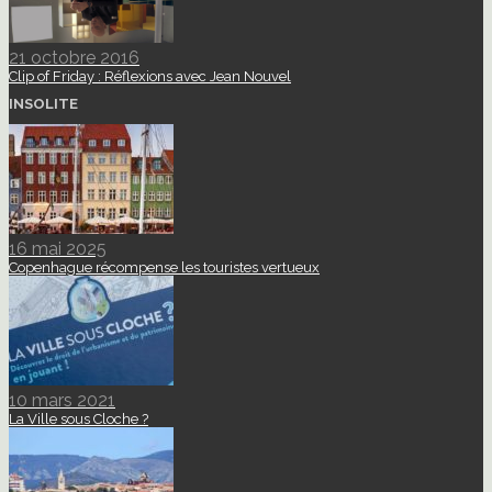
21 octobre 2016
Clip of Friday : Réflexions avec Jean Nouvel
INSOLITE
16 mai 2025
Copenhague récompense les touristes vertueux
10 mars 2021
La Ville sous Cloche ?