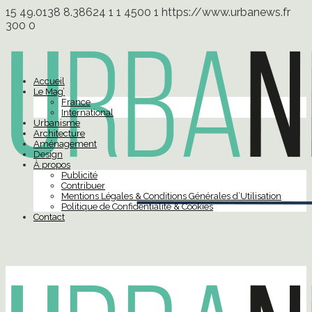
15
49.0138
8.38624
1
1
4500
1
https://www.urbanews.fr
300
0
Accueil
Le Mag’
France
International
Urbanisme
Architecture
Aménagement
Design
À propos
Publicité
Contribuer
Mentions Légales & Conditions Générales d’Utilisation
Politique de Confidentialité & Cookies
Contact