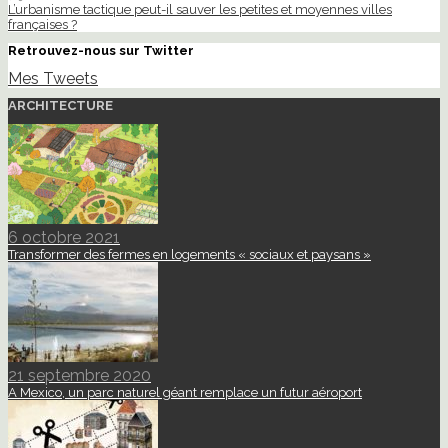
L’urbanisme tactique peut-il sauver les petites et moyennes villes
françaises ?
Retrouvez-nous sur Twitter
Mes Tweets
ARCHITECTURE
6 octobre 2021
Transformer des fermes en logements « sociaux et paysans »
21 septembre 2020
A Mexico, un parc naturel géant remplace un futur aéroport