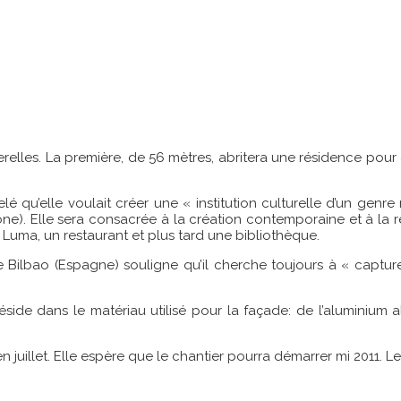
lles. La première, de 56 mètres, abritera une résidence pour a
 qu’elle voulait créer une « institution culturelle d’un genre
ône). Elle sera consacrée à la création contemporaine et à la r
n Luma, un restaurant et plus tard une bibliothèque.
Bilbao (Espagne) souligne qu’il cherche toujours à « capturer 
éside dans le matériau utilisé pour la façade: de l’aluminium al
uillet. Elle espère que le chantier pourra démarrer mi 2011. Le