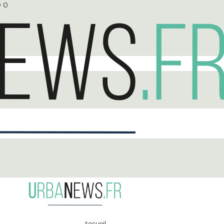
0
0
Accueil