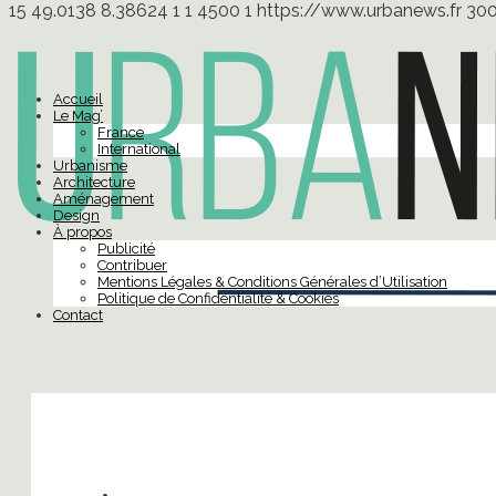
15
49.0138
8.38624
1
1
4500
1
https://www.urbanews.fr
30
Accueil
Le Mag’
France
International
Urbanisme
Architecture
Aménagement
Design
À propos
Publicité
Contribuer
Mentions Légales & Conditions Générales d’Utilisation
Politique de Confidentialité & Cookies
Contact