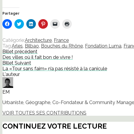
Partager
Cliquez
Cliquez
Cliquez
Cliquez
Cliquer
Cliquer
pour
pour
pour
pour
pour
pour
partager
partager
partager
partager
envoyer
imprimer(ouvre
sur
sur
sur
sur
un
dans
Facebook(ouvre
Twitter(ouvre
LinkedIn(ouvre
Pinterest(ouvre
lien
une
Catégorie:
Architecture
,
France
dans
dans
dans
dans
par
nouvelle
Tag:
Arles
,
Bilbao
,
Bouches du Rhône
,
Fondation Luma
,
Fran
une
une
une
une
e-
fenêtre)
nouvelle
nouvelle
nouvelle
nouvelle
mail
Billet précédent
fenêtre)
fenêtre)
fenêtre)
fenêtre)
à
Des villes où il fait bon de vivre !
un
ami(ouvre
Billet Suivant
dans
La «Tour sans faim» n’a pas résisté à la canicule
une
nouvelle
L'auteur
fenêtre)
EM
Urbaniste, Géographe, Co-Fondateur & Community Manager
VOIR TOUTES SES CONTRIBUTIONS
CONTINUEZ VOTRE LECTURE