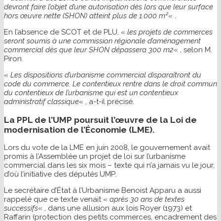
devront faire l’objet d’une autorisation dès lors que leur surface
hors œuvre nette (SHON) atteint plus de 1.000 m²
« .
En l’absence de SCOT et de PLU, «
les projets de commerces
seront soumis à une commission régionale d’aménagement
commercial dès que leur SHON dépassera 300 m2
« , selon M.
Piron.
«
Les dispositions d’urbanisme commercial disparaîtront du
code du commerce. Le contentieux rentre dans le droit commun
du contentieux de l’urbanisme qui est un contentieux
administratif classique
« , a-t-il précisé.
La PPL de l’UMP poursuit l’œuvre de la Loi de
modernisation de l’Économie (LME).
Lors du vote de la LME en juin 2008, le gouvernement avait
promis à l’Assemblée un projet de loi sur l’urbanisme
commercial dans les six mois – texte qui n’a jamais vu le jour,
d’où l’initiative des députés UMP.
Le secrétaire d’État à l’Urbanisme Benoist Apparu a aussi
rappelé que ce texte venait «
après 30 ans de textes
successifs
« , dans une allusion aux lois Royer (1973) et
Raffarin (protection des petits commerces, encadrement des