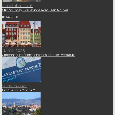
21 octobre 2016
Clip of Friday : Réflexions avec Jean Nouvel
INSOLITE
16 mai 2025
Copenhague récompense les touristes vertueux
10 mars 2021
La Ville sous Cloche ?