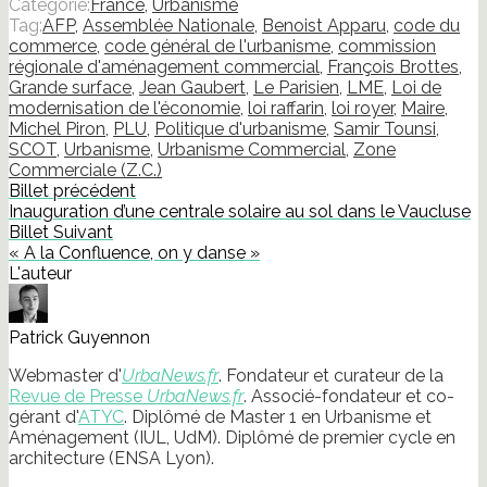
Catégorie:
France
,
Urbanisme
dans
dans
dans
dans
par
nouvelle
Tag:
AFP
,
Assemblée Nationale
,
Benoist Apparu
,
code du
une
une
une
une
e-
fenêtre)
nouvelle
nouvelle
nouvelle
nouvelle
mail
commerce
,
code général de l'urbanisme
,
commission
fenêtre)
fenêtre)
fenêtre)
fenêtre)
à
régionale d'aménagement commercial
,
François Brottes
,
un
ami(ouvre
Grande surface
,
Jean Gaubert
,
Le Parisien
,
LME
,
Loi de
dans
modernisation de l'économie
,
loi raffarin
,
loi royer
,
Maire
,
une
nouvelle
Michel Piron
,
PLU
,
Politique d'urbanisme
,
Samir Tounsi
,
fenêtre)
SCOT
,
Urbanisme
,
Urbanisme Commercial
,
Zone
Commerciale (Z.C.)
Billet précédent
Inauguration d’une centrale solaire au sol dans le Vaucluse
Billet Suivant
« A la Confluence, on y danse »
L'auteur
Patrick Guyennon
Webmaster d'
UrbaNews.fr
. Fondateur et curateur de la
Revue de Presse
UrbaNews.fr
. Associé-fondateur et co-
gérant d'
ATYC
. Diplômé de Master 1 en Urbanisme et
Aménagement (IUL, UdM). Diplômé de premier cycle en
architecture (ENSA Lyon).