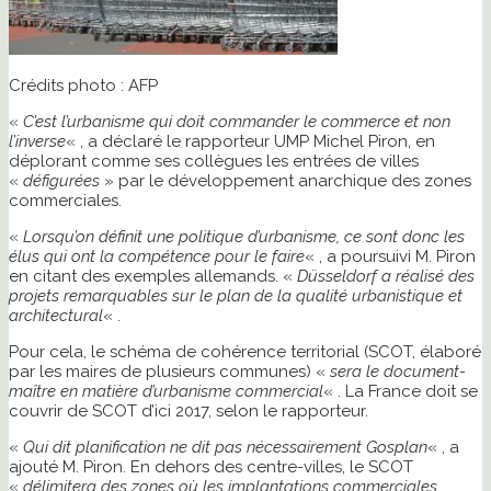
Crédits photo : AFP
«
C’est l’urbanisme qui doit commander le commerce et non
l’inverse
« , a déclaré le rapporteur UMP Michel Piron, en
déplorant comme ses collègues les entrées de villes
«
défigurées
» par le développement anarchique des zones
commerciales.
«
Lorsqu’on définit une politique d’urbanisme, ce sont donc les
élus qui ont la compétence pour le faire
« , a poursuivi M. Piron
en citant des exemples allemands. «
Düsseldorf a réalisé des
projets remarquables sur le plan de la qualité urbanistique et
architectural
« .
Pour cela, le schéma de cohérence territorial (SCOT, élaboré
par les maires de plusieurs communes) «
sera le document-
maître en matière d’urbanisme commercial
« . La France doit se
couvrir de SCOT d’ici 2017, selon le rapporteur.
«
Qui dit planification ne dit pas nécessairement Gosplan
« , a
ajouté M. Piron. En dehors des centre-villes, le SCOT
«
délimitera des zones où les implantations commerciales