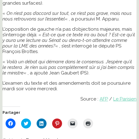
grandes surfaces).
«
On n’est pas d’accord sur tout, ce n’est pas grave, mais nous
nous retrouvons sur l’essentiel
« , a poursuivi M. Apparu.
L’opposition de gauche n’a pas d’objections majeures, mais
s’interroge déjà: «
Est-ce que ce texte ira au bout ? Est-ce qu’il
y aura une lecture au Sénat ou devra-t-on attendre comme
pour la LME des années?
« , s’est interrogé le député PS
François Brottes.
«
Voilà un débat qui démarre dans le consensus. J’espère qu’il
le restera. Je n’en suis pas complètement sûr si j’ai bien compris
le ministre
« , a ajouté Jean Gaubert (PS).
L’examen du texte et des amendements doit se poursuivre
mardi soir voire mercredi.
Source :
AFP
/
Le Parisien
Partager
Cliquez
Cliquez
Cliquez
Cliquez
Cliquer
Cliquer
pour
pour
pour
pour
pour
pour
partager
partager
partager
partager
envoyer
imprimer(ouvre
sur
sur
sur
sur
un
dans
Facebook(ouvre
Twitter(ouvre
LinkedIn(ouvre
Pinterest(ouvre
lien
une