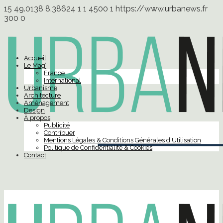
15
49.0138
8.38624
1
1
4500
1
https://www.urbanews.fr
300
0
Accueil
Le Mag’
France
International
Urbanisme
Architecture
Aménagement
Design
À propos
Publicité
Contribuer
Mentions Légales & Conditions Générales d’Utilisation
Politique de Confidentialité & Cookies
Contact