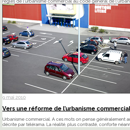
règles de l'urbanisme commercial au code général de l'urban
9 mai 2010
Vers une réforme de l’urbanisme commercia
Urbanisme commercial. A ces mots on pense généralement aux 
décrite par télérama. La réalité, plus contrasté, conforte né