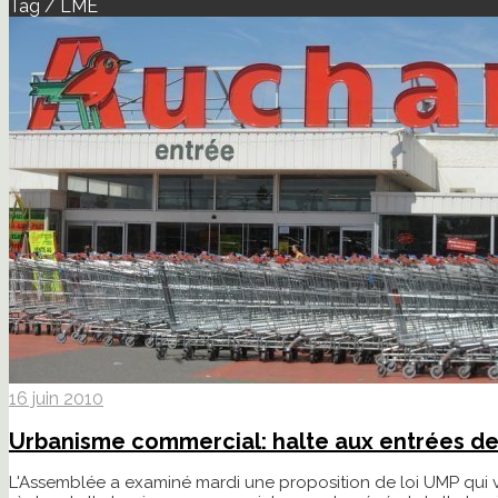
Tag / LME
16 juin 2010
Urbanisme commercial: halte aux entrées de v
L'Assemblée a examiné mardi une proposition de loi UMP qui v