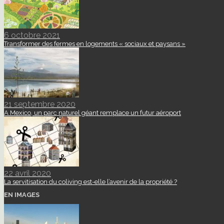
6 octobre 2021
Transformer des fermes en logements « sociaux et paysans »
21 septembre 2020
A Mexico, un parc naturel géant remplace un futur aéroport
22 avril 2020
La servitisation du coliving est-elle l’avenir de la propriété ?
EN IMAGES