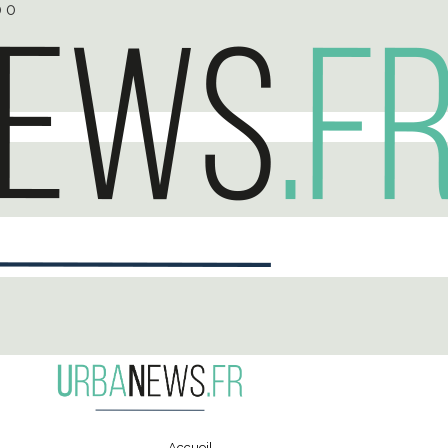
0
0
Accueil