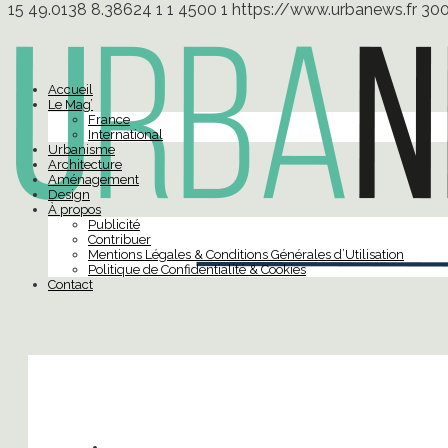
15
49.0138
8.38624
1
1
4500
1
https://www.urbanews.fr
30
Accueil
Le Mag’
France
International
Urbanisme
Architecture
Aménagement
Design
À propos
Publicité
Contribuer
Mentions Légales & Conditions Générales d’Utilisation
Politique de Confidentialité & Cookies
Contact