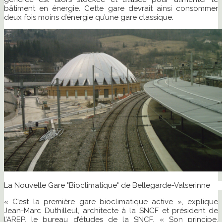
bâtiment en énergie. Cette gare devrait ainsi consommer
deux fois moins d’énergie qu’une gare classique.
La Nouvelle Gare "Bioclimatique" de Bellegarde-Valserinne
« C’est la première gare bioclimatique active », explique
Jean-Marc Duthilleul, architecte à la SNCF et président de
l’AREP, le bureau d’études de la SNCF. « Son principe,