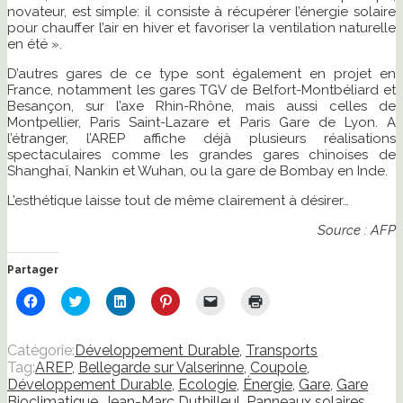
novateur, est simple: il consiste à récupérer l’énergie solaire
pour chauffer l’air en hiver et favoriser la ventilation naturelle
en été ».
D’autres gares de ce type sont également en projet en
France, notamment les gares TGV de Belfort-Montbéliard et
Besançon, sur l’axe Rhin-Rhône, mais aussi celles de
Montpellier, Paris Saint-Lazare et Paris Gare de Lyon. A
l’étranger, l’AREP affiche déjà plusieurs réalisations
spectaculaires comme les grandes gares chinoises de
Shanghaï, Nankin et Wuhan, ou la gare de Bombay en Inde.
L’esthétique laisse tout de même clairement à désirer…
Source : AFP
Partager
Cliquez
Cliquez
Cliquez
Cliquez
Cliquer
Cliquer
pour
pour
pour
pour
pour
pour
partager
partager
partager
partager
envoyer
imprimer(ouvre
sur
sur
sur
sur
un
dans
Facebook(ouvre
Twitter(ouvre
LinkedIn(ouvre
Pinterest(ouvre
lien
une
Catégorie:
Développement Durable
,
Transports
dans
dans
dans
dans
par
nouvelle
Tag:
AREP
,
Bellegarde sur Valserinne
,
Coupole
,
une
une
une
une
e-
fenêtre)
nouvelle
nouvelle
nouvelle
nouvelle
mail
Développement Durable
,
Ecologie
,
Énergie
,
Gare
,
Gare
fenêtre)
fenêtre)
fenêtre)
fenêtre)
à
Bioclimatique
,
Jean-Marc Duthilleul
,
Panneaux solaires
,