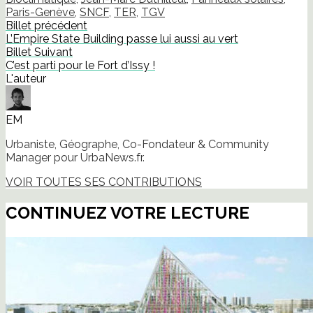
un
ami(ouvre
Paris-Genève
,
SNCF
,
TER
,
TGV
dans
Billet précédent
une
nouvelle
L’Empire State Building passe lui aussi au vert
fenêtre)
Billet Suivant
C’est parti pour le Fort d’Issy !
L'auteur
EM
Urbaniste, Géographe, Co-Fondateur & Community
Manager pour UrbaNews.fr.
VOIR TOUTES SES CONTRIBUTIONS
CONTINUEZ VOTRE LECTURE