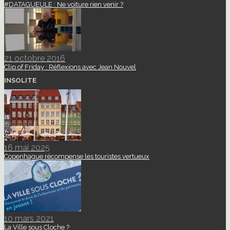
#DATAGUEULE : Ne voiture rien venir ?
21 octobre 2016
Clip of Friday : Réflexions avec Jean Nouvel
INSOLITE
16 mai 2025
Copenhague récompense les touristes vertueux
10 mars 2021
La Ville sous Cloche ?