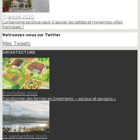
7 janvier 2020
L’urbanisme tactique peut-il sauver les petites et moyennes villes
françaises ?
Retrouvez-nous sur Twitter
Mes Tweets
ARCHITECTURE
6 octobre 2021
Transformer des fermes en logements « sociaux et paysans »
21 septembre 2020