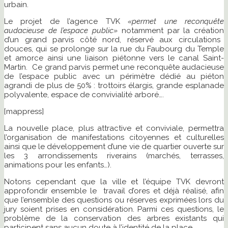
urbain.
Le projet de l’agence TVK
«permet une reconquête
audacieuse de l’espace public»
notamment par la création
d’un grand parvis côté nord, réservé aux circulations
douces, qui se prolonge sur la rue du Faubourg du Temple
et amorce ainsi une liaison piétonne vers le canal Saint-
Martin. Ce grand parvis permet une reconquête audacieuse
de l’espace public avec un périmètre dédié au piéton
agrandi de plus de 50% : trottoirs élargis, grande esplanade
polyvalente, espace de convivialité arboré….
[mappress]
La nouvelle place, plus attractive et conviviale, permettra
l’organisation de manifestations citoyennes et culturelles
ainsi que le développement d’une vie de quartier ouverte sur
les 3 arrondissements riverains (marchés, terrasses,
animations pour les enfants…).
Notons cependant que la ville et l’équipe TVK devront
approfondir ensemble le travail d’ores et déjà réalisé, afin
que l’ensemble des questions ou réserves exprimées lors du
jury soient prises en considération. Parmi ces questions, le
problème de la conservation des arbres existants qui
participent sans aucun doute à l’identité de la place.