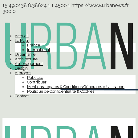
15
49.0138
8.38624
1
1
4500
1
https://www.urbanews.fr
300
0
Accueil
Le Mag’
France
International
Urbanisme
Architecture
Aménagement
Design
À propos
Publicité
Contribuer
Mentions Légales & Conditions Générales d’Utilisation
Politique de Confidentialité & Cookies
Contact