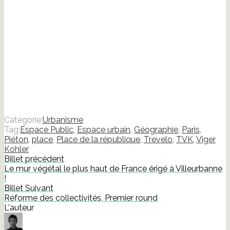
Catégorie:
Urbanisme
Tag:
Espace Public
,
Espace urbain
,
Géographie
,
Paris
,
Piéton
,
place
,
Place de la république
,
Trevelo
,
TVK
,
Viger
Kohler
Billet précédent
Le mur végétal le plus haut de France érigé à Villeurbanne
!
Billet Suivant
Réforme des collectivités, Premier round
L'auteur