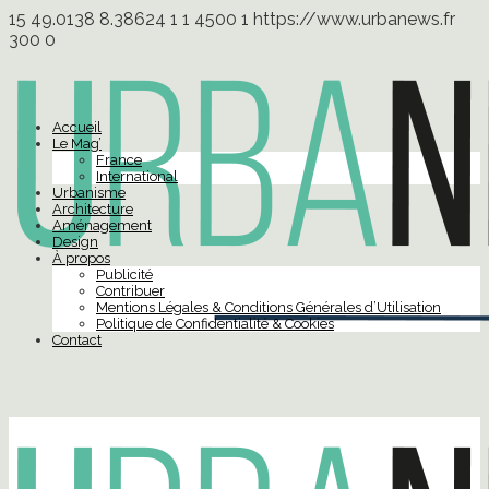
15
49.0138
8.38624
1
1
4500
1
https://www.urbanews.fr
300
0
Accueil
Le Mag’
France
International
Urbanisme
Architecture
Aménagement
Design
À propos
Publicité
Contribuer
Mentions Légales & Conditions Générales d’Utilisation
Politique de Confidentialité & Cookies
Contact