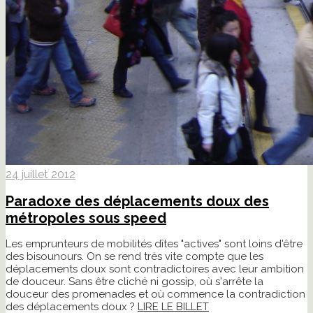
24 juillet 2012
Paradoxe des déplacements doux des
métropoles sous speed
Les emprunteurs de mobilités dîtes "actives" sont loins d'être
des bisounours. On se rend très vite compte que les
déplacements doux sont contradictoires avec leur ambition
de douceur. Sans être cliché ni gossip, où s'arrête la
douceur des promenades et où commence la contradiction
des déplacements doux ?
LIRE LE BILLET