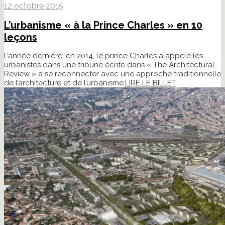
12 octobre 2015
L’urbanisme « à la Prince Charles » en 10
leçons
L’année dernière, en 2014, le prince Charles a appelé les
urbanistes dans une tribune écrite dans « The Architectural
Review » a se reconnecter avec une approche traditionnelle
de l’architecture et de l’urbanisme.
LIRE LE BILLET