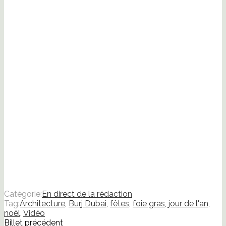
une
nouvelle
fenêtre)
Catégorie:
En direct de la rédaction
Tag:
Architecture
,
Burj Dubai
,
fêtes
,
foie gras
,
jour de l'an
,
noël
,
Vidéo
Billet précédent