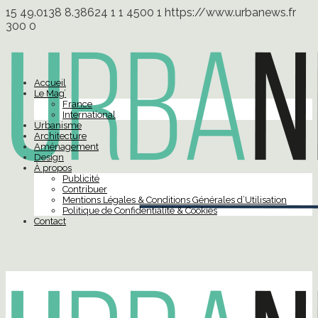
15
49.0138
8.38624
1
1
4500
1
https://www.urbanews.fr
300
0
Accueil
Le Mag’
France
International
Urbanisme
Architecture
Aménagement
Design
À propos
Publicité
Contribuer
Mentions Légales & Conditions Générales d’Utilisation
Politique de Confidentialité & Cookies
Contact