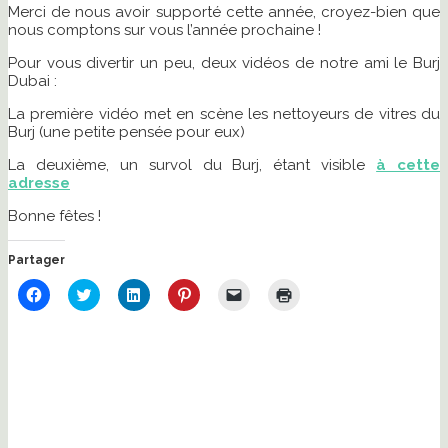
Merci de nous avoir supporté cette année, croyez-bien que
nous comptons sur vous l’année prochaine !
Pour vous divertir un peu, deux vidéos de notre ami le Burj
Dubai :
La première vidéo met en scène les nettoyeurs de vitres du
Burj (une petite pensée pour eux)
La deuxième, un survol du Burj, étant visible
à cette
adresse
Bonne fêtes !
Partager
Cliquez
Cliquez
Cliquez
Cliquez
Cliquer
Cliquer
pour
pour
pour
pour
pour
pour
partager
partager
partager
partager
envoyer
imprimer(ouvre
sur
sur
sur
sur
un
dans
Facebook(ouvre
Twitter(ouvre
LinkedIn(ouvre
Pinterest(ouvre
lien
une
dans
dans
dans
dans
par
nouvelle
une
une
une
une
e-
fenêtre)
nouvelle
nouvelle
nouvelle
nouvelle
mail
fenêtre)
fenêtre)
fenêtre)
fenêtre)
à
un
ami(ouvre
dans