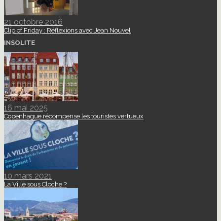
21 octobre 2016
Clip of Friday : Réflexions avec Jean Nouvel
INSOLITE
16 mai 2025
Copenhague récompense les touristes vertueux
10 mars 2021
La Ville sous Cloche ?