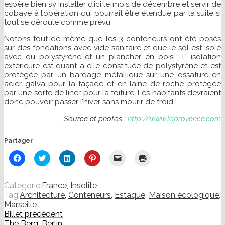
espère bien s’y installer d’ici le mois de décembre et servir de
cobaye à l’opération qui pourrait être étendue par la suite si
tout se déroule comme prévu.
Notons tout de même que les 3 conteneurs ont été posés
sur des fondations avec vide sanitaire et que le sol est isolé
avec du polystyrène et un plancher en bois . L’ isolation
extérieure est quant à elle constituée de polystyrène et est
protégée par un bardage métallique sur une ossature en
acier galva pour la façade et en laine de roche protégée
par une sorte de liner pour la toiture. Les habitants devraient
donc pouvoir passer l’hiver sans mourir de froid !
Source et photos :
http://www.laprovence.com
Partager
Cliquez
Cliquez
Cliquez
Cliquez
Cliquer
Cliquer
pour
pour
pour
pour
pour
pour
partager
partager
partager
partager
envoyer
imprimer(ouvre
sur
sur
sur
sur
un
dans
Facebook(ouvre
Twitter(ouvre
LinkedIn(ouvre
Pinterest(ouvre
lien
une
Catégorie:
France
,
Insolite
dans
dans
dans
dans
par
nouvelle
Tag:
Architecture
,
Conteneurs
,
Estaque
,
Maison écologique
,
une
une
une
une
e-
fenêtre)
nouvelle
nouvelle
nouvelle
nouvelle
mail
Marseille
fenêtre)
fenêtre)
fenêtre)
fenêtre)
à
Billet précédent
un
ami(ouvre
The Berg, Berlin