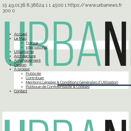
15
49.0138
8.38624
1
1
4500
1
https://www.urbanews.fr
300
0
Accueil
Le Mag’
France
International
Urbanisme
Architecture
Aménagement
Design
À propos
Publicité
Contribuer
Mentions Légales & Conditions Générales d’Utilisation
Politique de Confidentialité & Cookies
Contact