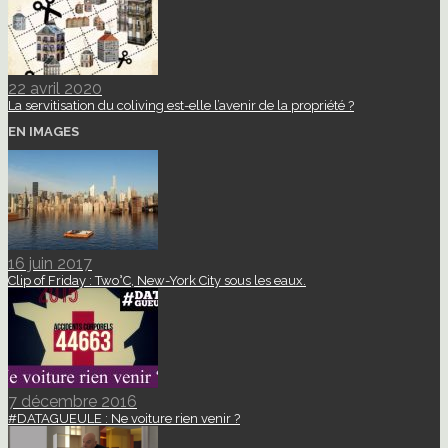
22 avril 2020
La servitisation du coliving est-elle l’avenir de la propriété ?
EN IMAGES
16 juin 2017
Clip of Friday : Two°C, New-York City sous les eaux.
7 décembre 2016
#DATAGUEULE : Ne voiture rien venir ?