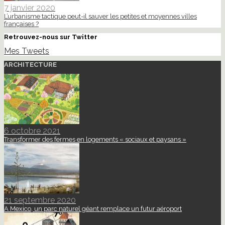
7 janvier 2020
L’urbanisme tactique peut-il sauver les petites et moyennes villes
françaises ?
Retrouvez-nous sur Twitter
Mes Tweets
ARCHITECTURE
6 octobre 2021
Transformer des fermes en logements « sociaux et paysans »
21 septembre 2020
A Mexico, un parc naturel géant remplace un futur aéroport