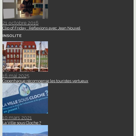
21 octobre 2016
Clip of Friday : Réflexions avec Jean Nouvel
INSOLITE
16 mai 2025
Copenhague récompense les touristes vertueux
10 mars 2021
La Ville sous Cloche ?