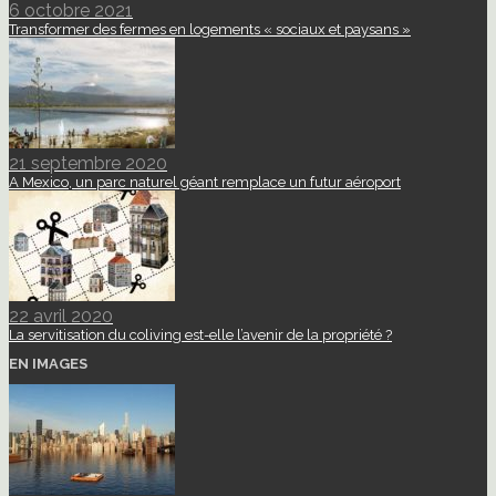
6 octobre 2021
Transformer des fermes en logements « sociaux et paysans »
21 septembre 2020
A Mexico, un parc naturel géant remplace un futur aéroport
22 avril 2020
La servitisation du coliving est-elle l’avenir de la propriété ?
EN IMAGES