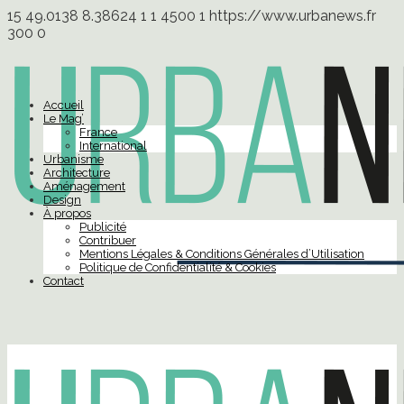
15
49.0138
8.38624
1
1
4500
1
https://www.urbanews.fr
300
0
Accueil
Le Mag’
France
International
Urbanisme
Architecture
Aménagement
Design
À propos
Publicité
Contribuer
Mentions Légales & Conditions Générales d’Utilisation
Politique de Confidentialité & Cookies
Contact