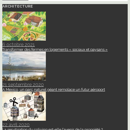
ARCHITECTURE
6 octobre 2021
Transformer des fermes en logements « sociaux et paysans »
21 septembre 2020
A Mexico, un parc naturel géant remplace un futur aéroport
22 avril 2020
La servitisation du coliving est-elle l’avenir de la propriété ?