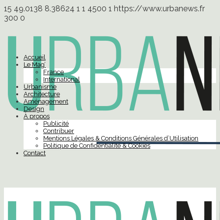
15
49.0138
8.38624
1
1
4500
1
https://www.urbanews.fr
300
0
Accueil
Le Mag’
France
International
Urbanisme
Architecture
Aménagement
Design
À propos
Publicité
Contribuer
Mentions Légales & Conditions Générales d’Utilisation
Politique de Confidentialité & Cookies
Contact