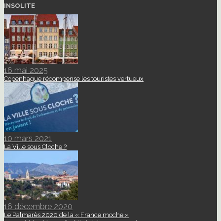
INSOLITE
16 mai 2025
Copenhague récompense les touristes vertueux
10 mars 2021
La Ville sous Cloche ?
16 décembre 2020
Le Palmarès 2020 de la « France moche »