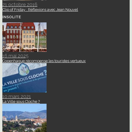
21 octobre 2016
Clip of Friday : Réflexions avec Jean Nouvel
INSOLITE
16 mai 2025
Copenhague récompense les touristes vertueux
10 mars 2021
La Ville sous Cloche ?