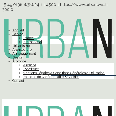
15
49.0138
8.38624
1
1
4500
1
https://www.urbanews.fr
300
0
Accueil
Le Mag’
France
International
Urbanisme
Architecture
Aménagement
Design
À propos
Publicité
Contribuer
Mentions Légales & Conditions Générales d’Utilisation
Politique de Confidentialité & Cookies
Contact