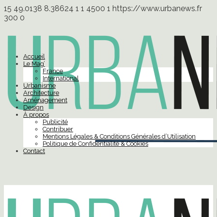
15
49.0138
8.38624
1
1
4500
1
https://www.urbanews.fr
300
0
Accueil
Le Mag’
France
International
Urbanisme
Architecture
Aménagement
Design
À propos
Publicité
Contribuer
Mentions Légales & Conditions Générales d’Utilisation
Politique de Confidentialité & Cookies
Contact