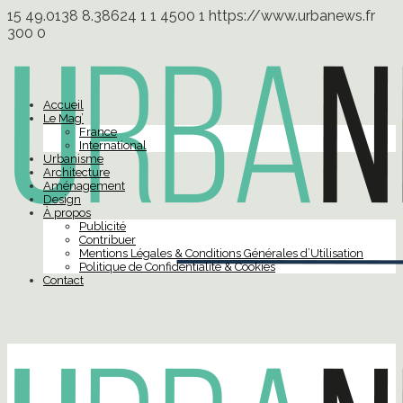
15
49.0138
8.38624
1
1
4500
1
https://www.urbanews.fr
300
0
Accueil
Le Mag’
France
International
Urbanisme
Architecture
Aménagement
Design
À propos
Publicité
Contribuer
Mentions Légales & Conditions Générales d’Utilisation
Politique de Confidentialité & Cookies
Contact