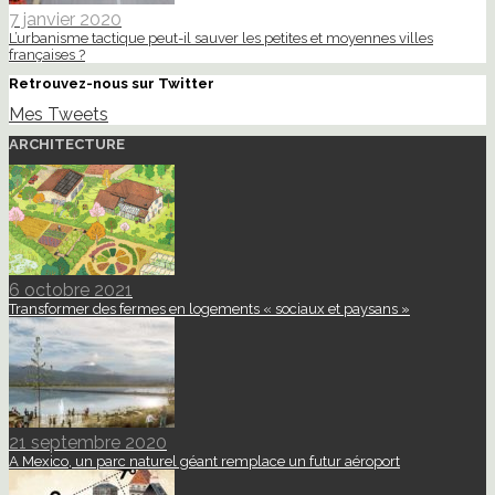
7 janvier 2020
L’urbanisme tactique peut-il sauver les petites et moyennes villes
françaises ?
Retrouvez-nous sur Twitter
Mes Tweets
ARCHITECTURE
6 octobre 2021
Transformer des fermes en logements « sociaux et paysans »
21 septembre 2020
A Mexico, un parc naturel géant remplace un futur aéroport