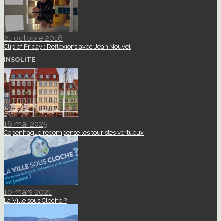
21 octobre 2016
Clip of Friday : Réflexions avec Jean Nouvel
INSOLITE
16 mai 2025
Copenhague récompense les touristes vertueux
10 mars 2021
La Ville sous Cloche ?