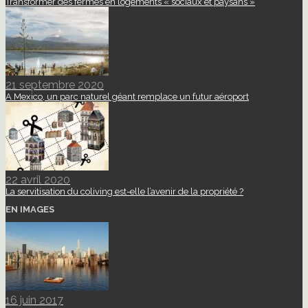
Transformer des fermes en logements « sociaux et paysans »
21 septembre 2020
A Mexico, un parc naturel géant remplace un futur aéroport
22 avril 2020
La servitisation du coliving est-elle l’avenir de la propriété ?
EN IMAGES
16 juin 2017