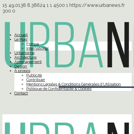
15
49.0138
8.38624
1
1
4500
1
https://www.urbanews.fr
300
0
Accueil
Le Mag’
France
International
Urbanisme
Architecture
Aménagement
Design
À propos
Publicité
Contribuer
Mentions Légales & Conditions Générales d’Utilisation
Politique de Confidentialité & Cookies
Contact