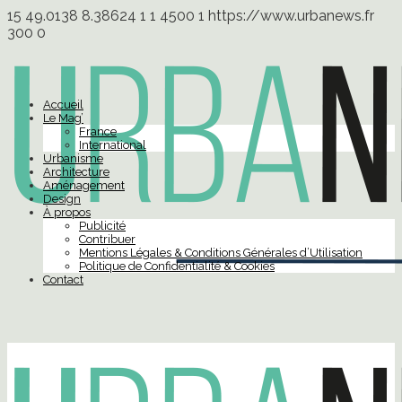
15
49.0138
8.38624
1
1
4500
1
https://www.urbanews.fr
300
0
Accueil
Le Mag’
France
International
Urbanisme
Architecture
Aménagement
Design
À propos
Publicité
Contribuer
Mentions Légales & Conditions Générales d’Utilisation
Politique de Confidentialité & Cookies
Contact