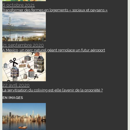
6 octobre 2021
Transformer des fermes en logements « sociaux et paysans »
21 septembre 2020
A Mexico, un parc naturel géant remplace un futur aéroport
22 avril 2020
La servitisation du coliving est-elle l’avenir de la propriété ?
EN IMAGES