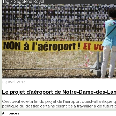
Tag / Ségolène Royal
23 avril 2014
Le projet d’aéroport de Notre-Dame-des-La
C’est peut être la fin du projet de l’aéroport ouest-atlanti
politique du dossier, certains disent déjà travailler à de fut
Annonces