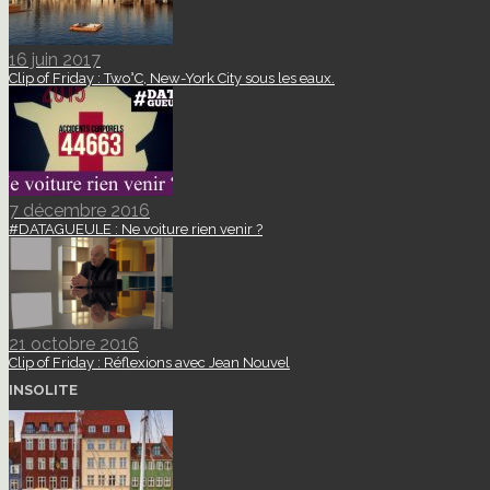
16 juin 2017
Clip of Friday : Two°C, New-York City sous les eaux.
7 décembre 2016
#DATAGUEULE : Ne voiture rien venir ?
21 octobre 2016
Clip of Friday : Réflexions avec Jean Nouvel
INSOLITE