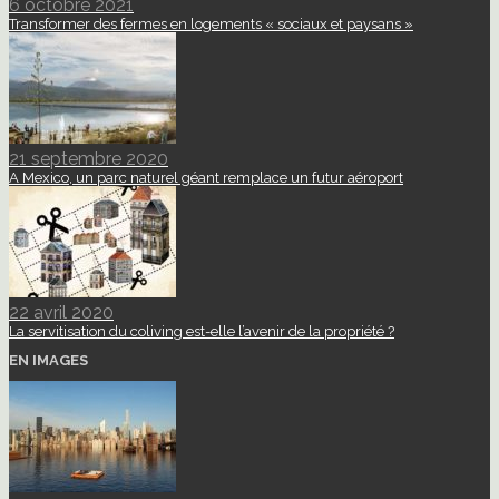
6 octobre 2021
Transformer des fermes en logements « sociaux et paysans »
21 septembre 2020
A Mexico, un parc naturel géant remplace un futur aéroport
22 avril 2020
La servitisation du coliving est-elle l’avenir de la propriété ?
EN IMAGES