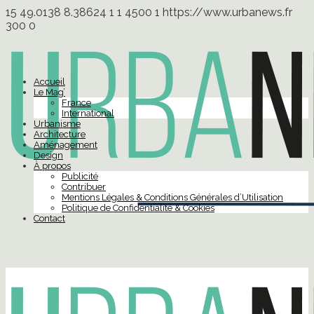
15
49.0138
8.38624
1
1
4500
1
https://www.urbanews.fr
300
0
Accueil
Le Mag’
France
International
Urbanisme
Architecture
Aménagement
Design
À propos
Publicité
Contribuer
Mentions Légales & Conditions Générales d’Utilisation
Politique de Confidentialité & Cookies
Contact