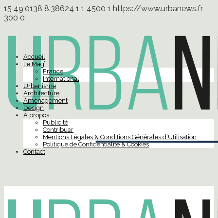
15
49.0138
8.38624
1
1
4500
1
https://www.urbanews.fr
300
0
Accueil
Le Mag’
France
International
Urbanisme
Architecture
Aménagement
Design
À propos
Publicité
Contribuer
Mentions Légales & Conditions Générales d’Utilisation
Politique de Confidentialité & Cookies
Contact