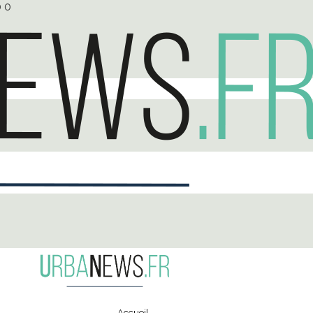
0
0
Accueil