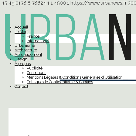
15
49.0138
8.38624
1
1
4500
1
https://www.urbanews.fr
30
Accueil
Le Mag’
France
International
Urbanisme
Architecture
Aménagement
Design
À propos
Publicité
Contribuer
Mentions Légales & Conditions Générales d’Utilisation
Politique de Confidentialité & Cookies
Contact