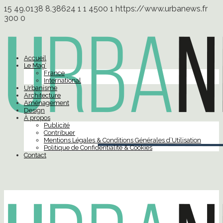
15
49.0138
8.38624
1
1
4500
1
https://www.urbanews.fr
300
0
Accueil
Le Mag’
France
International
Urbanisme
Architecture
Aménagement
Design
À propos
Publicité
Contribuer
Mentions Légales & Conditions Générales d’Utilisation
Politique de Confidentialité & Cookies
Contact