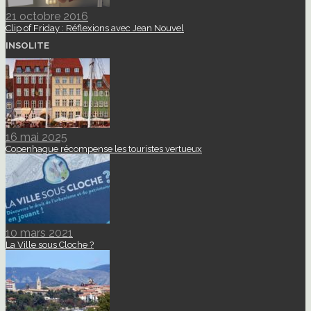
21 octobre 2016
Clip of Friday : Réflexions avec Jean Nouvel
INSOLITE
16 mai 2025
Copenhague récompense les touristes vertueux
10 mars 2021
La Ville sous Cloche ?