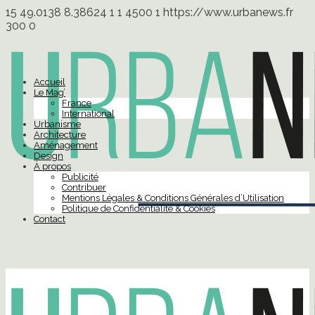
15
49.0138
8.38624
1
1
4500
1
https://www.urbanews.fr
300
0
Accueil
Le Mag’
France
International
Urbanisme
Architecture
Aménagement
Design
À propos
Publicité
Contribuer
Mentions Légales & Conditions Générales d’Utilisation
Politique de Confidentialité & Cookies
Contact