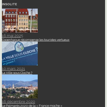
INSOLITE
16 mai 2025
Copenhague récompense les touristes vertueux
10 mars 2021
La Ville sous Cloche ?
16 décembre 2020
Le Palmarès 2020 de la « France moche »