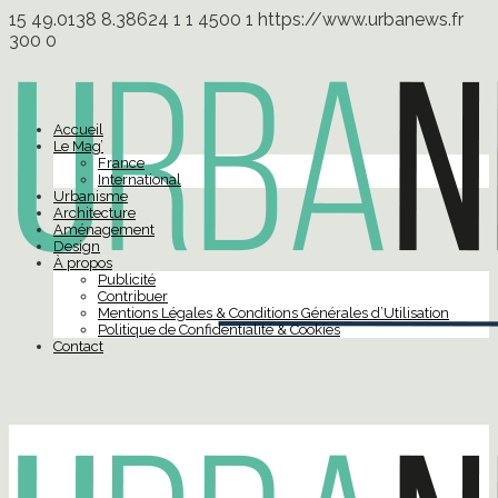
15
49.0138
8.38624
1
1
4500
1
https://www.urbanews.fr
300
0
Accueil
Le Mag’
France
International
Urbanisme
Architecture
Aménagement
Design
À propos
Publicité
Contribuer
Mentions Légales & Conditions Générales d’Utilisation
Politique de Confidentialité & Cookies
Contact