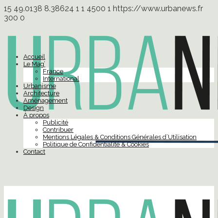
15
49.0138
8.38624
1
1
4500
1
https://www.urbanews.fr
300
0
Accueil
Le Mag’
France
International
Urbanisme
Architecture
Aménagement
Design
À propos
Publicité
Contribuer
Mentions Légales & Conditions Générales d’Utilisation
Politique de Confidentialité & Cookies
Contact