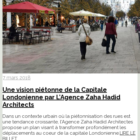
7 mars 2018
Une vision piétonne de la Capitale
Londonienne par L’Agence Zaha Hadid
Architects
Dans un contexte urbain où la piétonnisation des rues est
une tendance croissante, l'Agence Zaha Hadid Architectes
propose un plan visant à transformer profondément les
déplacements au coeur de la capitale Londonienne.
LIRE LE
BILLET