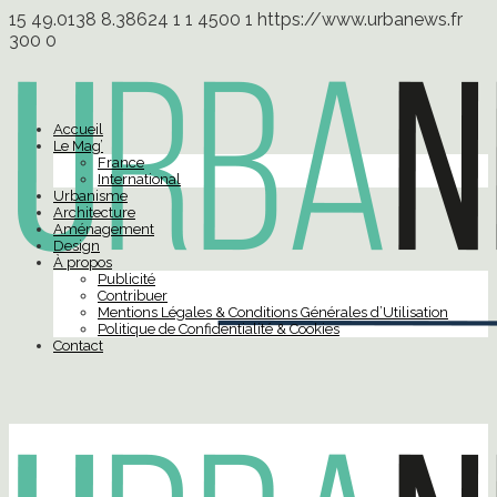
15
49.0138
8.38624
1
1
4500
1
https://www.urbanews.fr
300
0
Accueil
Le Mag’
France
International
Urbanisme
Architecture
Aménagement
Design
À propos
Publicité
Contribuer
Mentions Légales & Conditions Générales d’Utilisation
Politique de Confidentialité & Cookies
Contact