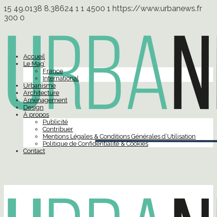
15
49.0138
8.38624
1
1
4500
1
https://www.urbanews.fr
300
0
Accueil
Le Mag’
France
International
Urbanisme
Architecture
Aménagement
Design
À propos
Publicité
Contribuer
Mentions Légales & Conditions Générales d’Utilisation
Politique de Confidentialité & Cookies
Contact