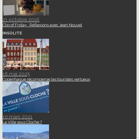
21 octobre 2016
Clip of Friday : Réflexions avec Jean Nouvel
INSOLITE
16 mai 2025
Copenhague récompense les touristes vertueux
10 mars 2021
La Ville sous Cloche ?