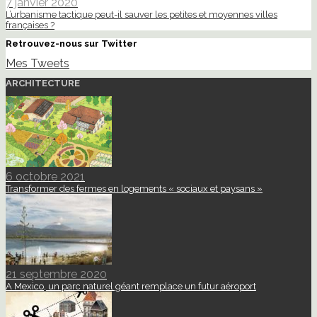
7 janvier 2020
L’urbanisme tactique peut-il sauver les petites et moyennes villes
françaises ?
Retrouvez-nous sur Twitter
Mes Tweets
ARCHITECTURE
6 octobre 2021
Transformer des fermes en logements « sociaux et paysans »
21 septembre 2020
A Mexico, un parc naturel géant remplace un futur aéroport