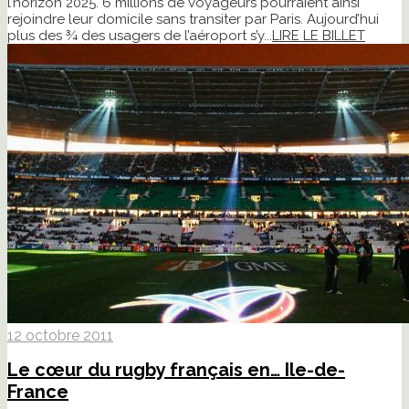
l’horizon 2025. 6 millions de voyageurs pourraient ainsi
rejoindre leur domicile sans transiter par Paris. Aujourd’hui
plus des ¾ des usagers de l’aéroport s’y...
LIRE LE BILLET
12 octobre 2011
Le cœur du rugby français en… Ile-de-
France