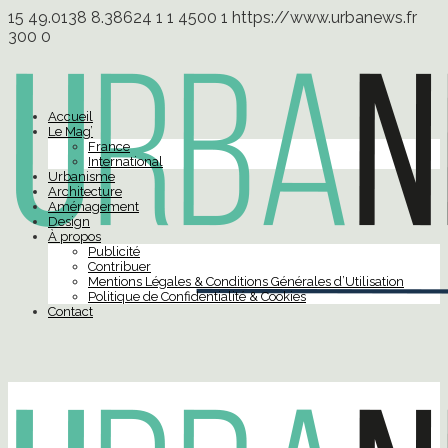
15
49.0138
8.38624
1
1
4500
1
https://www.urbanews.fr
300
0
Accueil
Le Mag’
France
International
Urbanisme
Architecture
Aménagement
Design
À propos
Publicité
Contribuer
Mentions Légales & Conditions Générales d’Utilisation
Politique de Confidentialité & Cookies
Contact