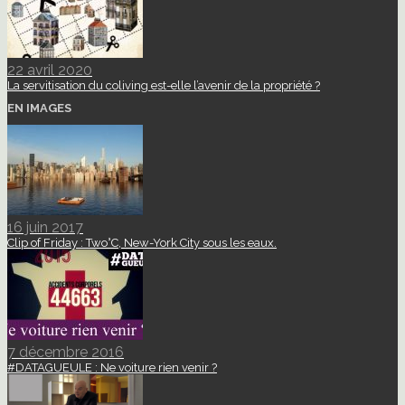
22 avril 2020
La servitisation du coliving est-elle l’avenir de la propriété ?
EN IMAGES
16 juin 2017
Clip of Friday : Two°C, New-York City sous les eaux.
7 décembre 2016
#DATAGUEULE : Ne voiture rien venir ?