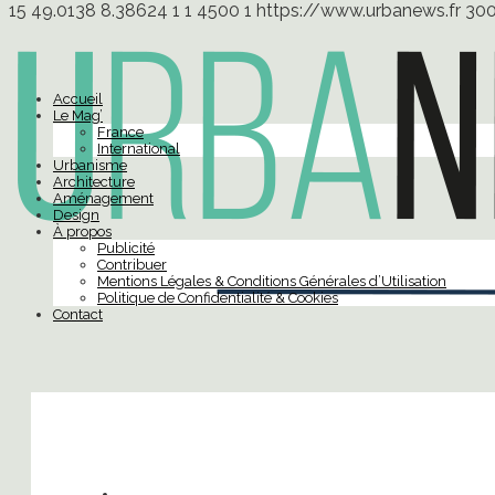
15
49.0138
8.38624
1
1
4500
1
https://www.urbanews.fr
30
Accueil
Le Mag’
France
International
Urbanisme
Architecture
Aménagement
Design
À propos
Publicité
Contribuer
Mentions Légales & Conditions Générales d’Utilisation
Politique de Confidentialité & Cookies
Contact