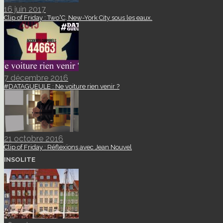
16 juin 2017
Clip of Friday : Two°C, New-York City sous les eaux.
7 décembre 2016
#DATAGUEULE : Ne voiture rien venir ?
21 octobre 2016
Clip of Friday : Réflexions avec Jean Nouvel
INSOLITE