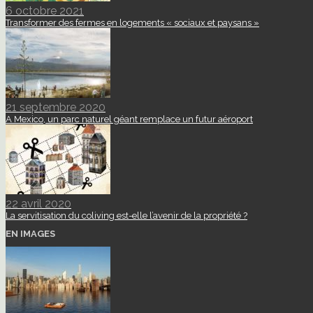
6 octobre 2021
Transformer des fermes en logements « sociaux et paysans »
21 septembre 2020
A Mexico, un parc naturel géant remplace un futur aéroport
22 avril 2020
La servitisation du coliving est-elle l’avenir de la propriété ?
EN IMAGES