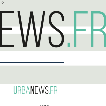
0
0
Accueil