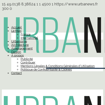
15
49.0138
8.38624
1
1
4500
1
https://www.urbanews.fr
300
0
Accueil
Le Mag’
France
International
Urbanisme
Architecture
Aménagement
Design
À propos
Publicité
Contribuer
Mentions Légales & Conditions Générales d’Utilisation
Politique de Confidentialité & Cookies
Contact