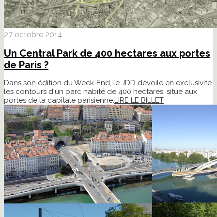
27 octobre 2014
Un Central Park de 400 hectares aux portes
de Paris ?
Dans son édition du Week-End, le JDD dévoile en exclusivité
les contours d'un parc habité de 400 hectares, situé aux
portes de la capitale parisienne.
LIRE LE BILLET