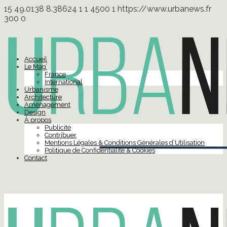
15
49.0138
8.38624
1
1
4500
1
https://www.urbanews.fr
300
0
Accueil
Le Mag’
France
International
Urbanisme
Architecture
Aménagement
Design
À propos
Publicité
Contribuer
Mentions Légales & Conditions Générales d’Utilisation
Politique de Confidentialité & Cookies
Contact