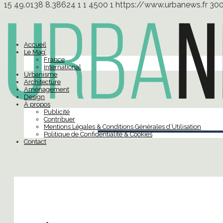
15
49.0138
8.38624
1
1
4500
1
https://www.urbanews.fr
30
Accueil
Le Mag’
France
International
Urbanisme
Architecture
Aménagement
Design
À propos
Publicité
Contribuer
Mentions Légales & Conditions Générales d’Utilisation
Politique de Confidentialité & Cookies
Contact