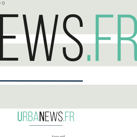
0
0
Accueil