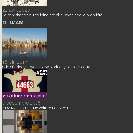
22 avril 2020
La servitisation du coliving est-elle l’avenir de la propriété ?
EN IMAGES
16 juin 2017
Clip of Friday : Two°C, New-York City sous les eaux.
7 décembre 2016
#DATAGUEULE : Ne voiture rien venir ?