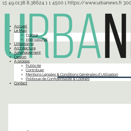
15
49.0138
8.38624
1
1
4500
1
https://www.urbanews.fr
30
Accueil
Le Mag’
France
International
Urbanisme
Architecture
Aménagement
Design
À propos
Publicité
Contribuer
Mentions Légales & Conditions Générales d’Utilisation
Politique de Confidentialité & Cookies
Contact