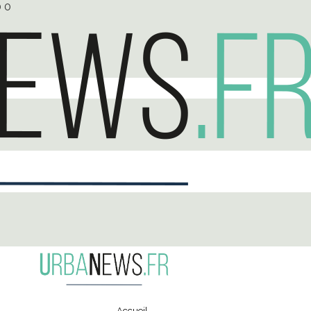
0
0
Accueil