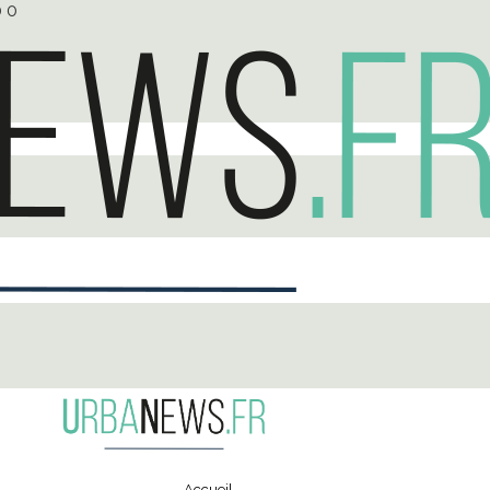
0
0
Accueil