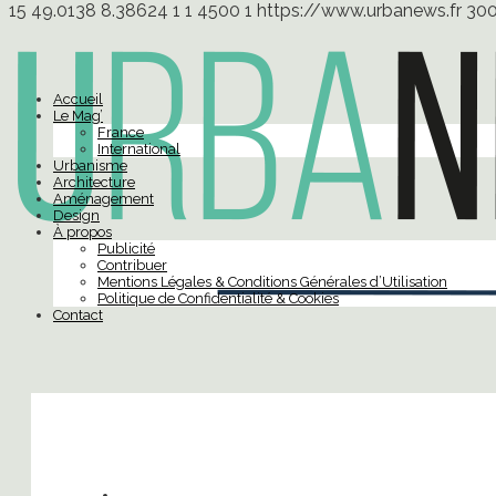
15
49.0138
8.38624
1
1
4500
1
https://www.urbanews.fr
30
Accueil
Le Mag’
France
International
Urbanisme
Architecture
Aménagement
Design
À propos
Publicité
Contribuer
Mentions Légales & Conditions Générales d’Utilisation
Politique de Confidentialité & Cookies
Contact