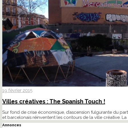
19 février 2015
Villes créatives : The Spanish Touch !
Sur fond de crise économique, d’ascension fulgurante du part
et barcelonais réinventent les contours de la ville créative. L
Annonces