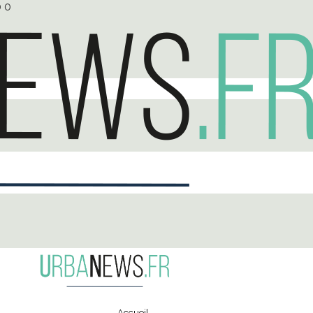
0
0
Accueil