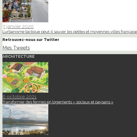
7 janvier 2020
L’urbanisme tactique peut-il sauver les petites et moyennes villes française
Retrouvez-nous sur Twitter
Mes Tweets
ARCHITECTURE
6 octobre 2021
Transformer des fermes en logements « sociaux et paysans »