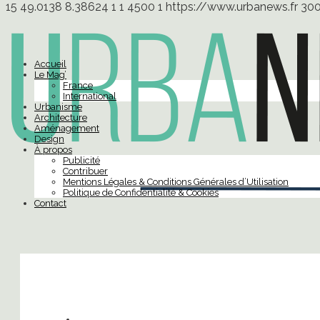
15
49.0138
8.38624
1
1
4500
1
https://www.urbanews.fr
30
Accueil
Le Mag’
France
International
Urbanisme
Architecture
Aménagement
Design
À propos
Publicité
Contribuer
Mentions Légales & Conditions Générales d’Utilisation
Politique de Confidentialité & Cookies
Contact