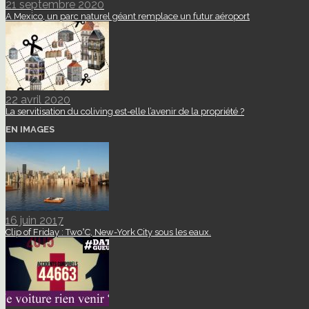
21 septembre 2020
A Mexico, un parc naturel géant remplace un futur aéroport
22 avril 2020
La servitisation du coliving est-elle l’avenir de la propriété ?
EN IMAGES
16 juin 2017
Clip of Friday : Two°C, New-York City sous les eaux.