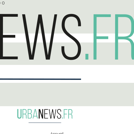
0
0
Accueil