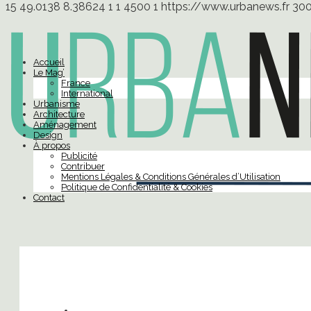
15
49.0138
8.38624
1
1
4500
1
https://www.urbanews.fr
30
Accueil
Le Mag’
France
International
Urbanisme
Architecture
Aménagement
Design
À propos
Publicité
Contribuer
Mentions Légales & Conditions Générales d’Utilisation
Politique de Confidentialité & Cookies
Contact