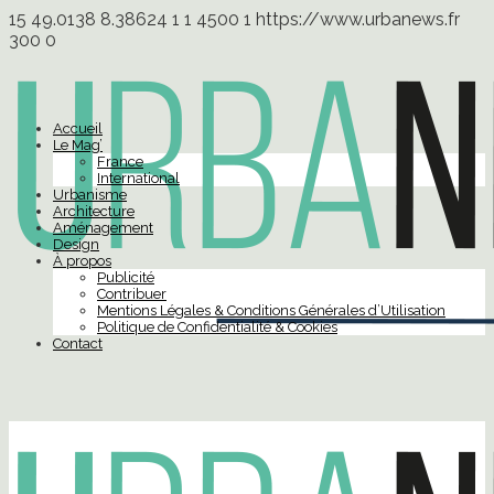
15
49.0138
8.38624
1
1
4500
1
https://www.urbanews.fr
300
0
Accueil
Le Mag’
France
International
Urbanisme
Architecture
Aménagement
Design
À propos
Publicité
Contribuer
Mentions Légales & Conditions Générales d’Utilisation
Politique de Confidentialité & Cookies
Contact