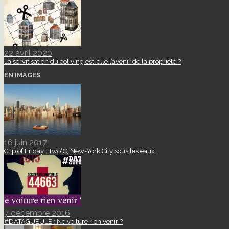
22 avril 2020
La servitisation du coliving est-elle l’avenir de la propriété ?
EN IMAGES
16 juin 2017
Clip of Friday : Two°C, New-York City sous les eaux.
7 décembre 2016
#DATAGUEULE : Ne voiture rien venir ?