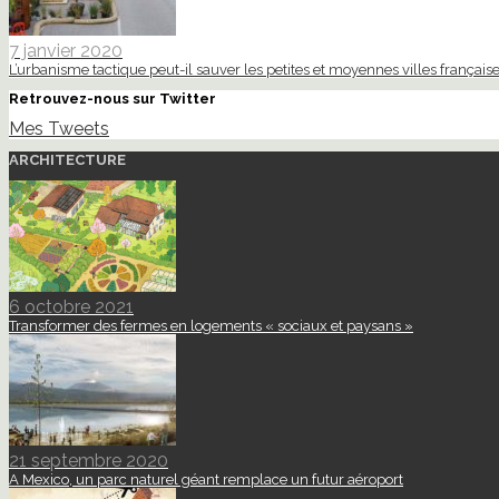
7 janvier 2020
L’urbanisme tactique peut-il sauver les petites et moyennes villes française
Retrouvez-nous sur Twitter
Mes Tweets
ARCHITECTURE
6 octobre 2021
Transformer des fermes en logements « sociaux et paysans »
21 septembre 2020
A Mexico, un parc naturel géant remplace un futur aéroport