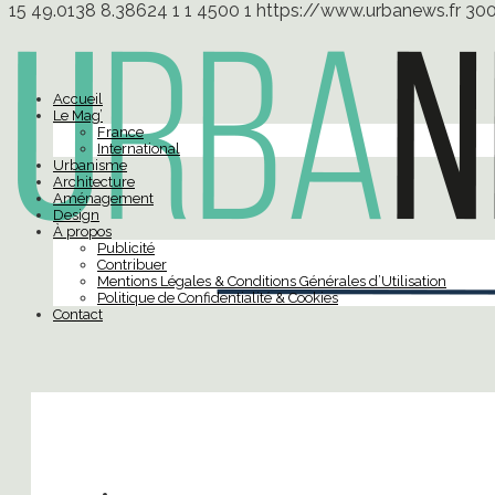
15
49.0138
8.38624
1
1
4500
1
https://www.urbanews.fr
30
Accueil
Le Mag’
France
International
Urbanisme
Architecture
Aménagement
Design
À propos
Publicité
Contribuer
Mentions Légales & Conditions Générales d’Utilisation
Politique de Confidentialité & Cookies
Contact