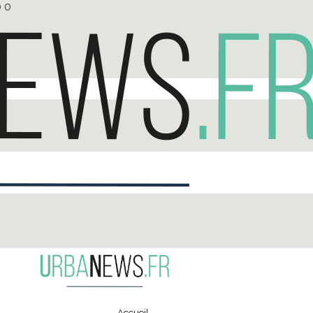
0
0
Accueil