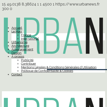
15
49.0138
8.38624
1
1
4500
1
https://www.urbanews.fr
300
0
Accueil
Le Mag’
France
International
Urbanisme
Architecture
Aménagement
Design
À propos
Publicité
Contribuer
Mentions Légales & Conditions Générales d’Utilisation
Politique de Confidentialité & Cookies
Contact