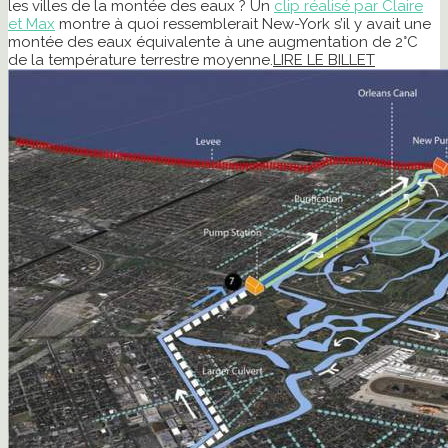
les villes de la montée des eaux ? Un
clip réalisé par Claire
et Max
montre à quoi ressemblerait New-York s’il y avait une
montée des eaux équivalente à une augmentation de 2°C
de la température terrestre moyenne.
LIRE LE BILLET