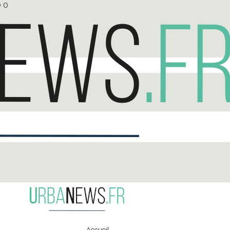
0
0
Accueil