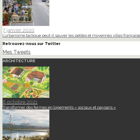
7 janvier 2020
L’urbanisme tactique peut-il sauver les petites et moyennes villes française
Retrouvez-nous sur Twitter
Mes Tweets
ARCHITECTURE
6 octobre 2021
Transformer des fermes en logements « sociaux et paysans »