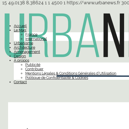
15
49.0138
8.38624
1
1
4500
1
https://www.urbanews.fr
30
Accueil
Le Mag’
France
International
Urbanisme
Architecture
Aménagement
Design
À propos
Publicité
Contribuer
Mentions Légales & Conditions Générales d’Utilisation
Politique de Confidentialité & Cookies
Contact