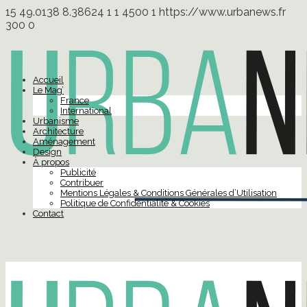
15
49.0138
8.38624
1
1
4500
1
https://www.urbanews.fr
300
0
Accueil
Le Mag’
France
International
Urbanisme
Architecture
Aménagement
Design
À propos
Publicité
Contribuer
Mentions Légales & Conditions Générales d’Utilisation
Politique de Confidentialité & Cookies
Contact