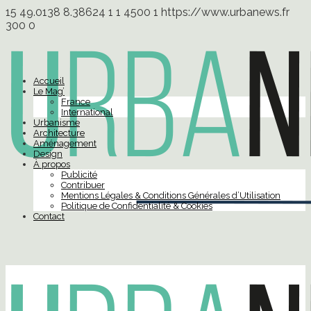
15
49.0138
8.38624
1
1
4500
1
https://www.urbanews.fr
300
0
Accueil
Le Mag’
France
International
Urbanisme
Architecture
Aménagement
Design
À propos
Publicité
Contribuer
Mentions Légales & Conditions Générales d’Utilisation
Politique de Confidentialité & Cookies
Contact